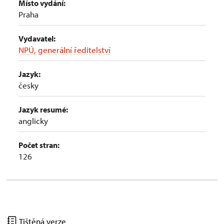
Místo vydání:
Praha
Vydavatel:
NPÚ, generální ředitelství
Jazyk:
česky
Jazyk resumé:
anglicky
Počet stran:
126
Tištěná verze