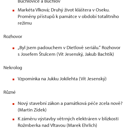
Buchlovice a Buchlov
Markéta Vlková; Druhý život kláštera v Oseku.
Proměny přístupů k památce v období totalitního
režimu
Rozhovor
„Byl jsem padouchem v Dietlově seriálu.“ Rozhovor
s Josefem Štulcem (Vít Jesenský, Jakub Bachtík)
Nekrolog
Vzpomínka na Jukku Jokilehta (Vít Jesenský)
Různé
Nový stavební zákon a památková péče zcela nově?
(Martin Zídek)
K záměru výstavby větrných elektráren v blízkosti
Rožmberka nad Vltavou (Marek Ehrlich)