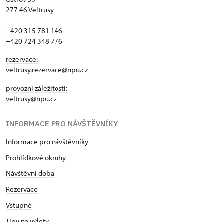
277 46 Veltrusy
+420 315 781 146
+420 724 348 776
rezervace:
veltrusy.rezervace@npu.cz
provozní záležitosti:
veltrusy@npu.cz
INFORMACE PRO NÁVŠTĚVNÍKY
Informace pro návštěvníky
Prohlídkové okruhy
Návštěvní doba
Rezervace
Vstupné
Tipy na výlety