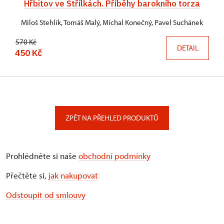
Hřbitov ve Střílkách. Příběhy barokního torza
Miloš Stehlík, Tomáš Malý, Michal Konečný, Pavel Suchánek
570 Kč
DETAIL
450 Kč
ZPĚT NA PŘEHLED PRODUKTŮ
Prohlédněte si naše
obchodní podmínky
Přečtěte si,
jak nakupovat
Odstoupit od smlouvy