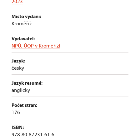
2023
Místo vydání:
Kroměříž
Vydavatel:
NPÚ, ÚOP v Kroměříži
Jazyk:
česky
Jazyk resumé:
anglicky
Počet stran:
176
ISBN:
978-80-87231-61-6