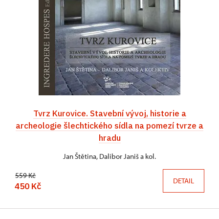
Tvrz Kurovice. Stavební vývoj, historie a
archeologie šlechtického sídla na pomezí tvrze a
hradu
Jan Štětina, Dalibor Janiš a kol.
559 Kč
DETAIL
450 Kč