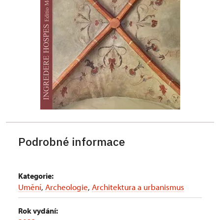
Podrobné informace
Kategorie:
Umění
,
Archeologie
,
Architektura a urbanismus
Rok vydání: