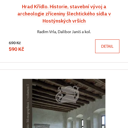
Hrad Křídlo. Historie, stavební vývoj a
archeologie zříceniny šlechtického sídla v
Hostýnských vrších
Radim Vrla, Dalibor Janiš a kol.
690 Kč
DETAIL
590 Kč