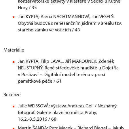
konzervátorské aktivity v klášteře v Sedlci u Kutné
Hory / 35
Jan KYPTA, Alena NACHTMANNOVÁ, Jan VESELÝ:
Obytná budova s renesančním jádrem v areálu tzv.
starého zámku ve Voticích / 43
Materiálie
Jan KYPTA, Filip LAVAL, Jiří MAROUNEK, Zdeněk
NEUSTUPNÝ: Raně středověké hradiště u Dojetřic
v Posázaví – Digitální model terénu v praxi
památkové péče / 61
Recenze
Julie WEISSOVÁ: Výstava Andreas Goll / Neznámý
fotograf. Galerie hlavního města Prahy,
16.2.-8.5.2016 / 68
Martin ŠANDA: Petr Macek – Richard Biegel – Jakub