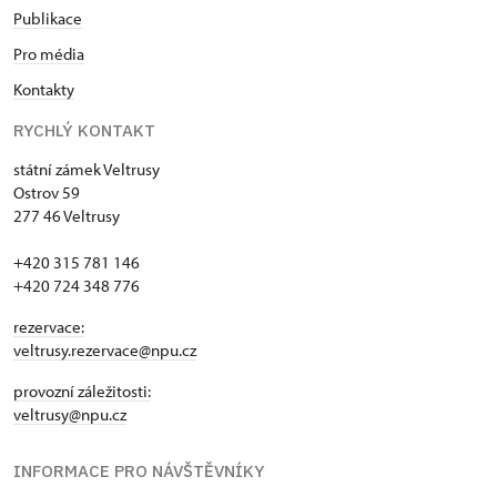
Publikace
Pro média
Kontakty
RYCHLÝ KONTAKT
státní zámek Veltrusy
Ostrov 59
277 46 Veltrusy
+420 315 781 146
+420 724 348 776
rezervace:
veltrusy.rezervace@npu.cz
provozní záležitosti:
veltrusy@npu.cz
INFORMACE PRO NÁVŠTĚVNÍKY