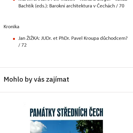
Bachtík (eds.): Barokní architektura v Čechách / 70
Kronika
Jan ŽIŽKA: JUDr. et PhDr. Pavel Kroupa důchodcem?
/ 72
Mohlo by vás zajímat