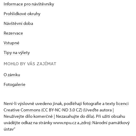
Informace pro návštěvníky
Prohlídkové okruhy
Návštěvní doba
Rezervace
Vstupné
Tipy na výlety
MOHLO BY VÁS ZAJÍMAT
O zámku
Fotogalerie
Není-li výslovně uvedeno jinak, podléhají fotografie a texty
licenci
Creative Commons
(CC BY-NC-ND 3.0 CZ) (Uveďte autora |
Neužívejte dílo komerčně | Nezasahujte do díla). Při užití obsahu
uvádějte odkaz na stránky www.npu.cz a „zdroj: Národní památkový
ústav“