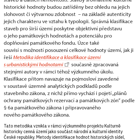
historické hodnoty budou zatříděny bez ohledu na jejich
slohovost či výtvarnou zdobnost – na základě autenticity
jejich charakteru ve vztahu k typologii. Správná klasifikace
staveb pro širší území poskytne objektivní představu
o jeho památkových hodnotách a potenciálu pro
doplňování památkového fondu. Úzce také
souvisí s možností posouzení celkové hodnoty území, jak ji
řeší
Metodika identifikace a klasifikace území
s urbanistickými hodnotami
současně zpracovaná
stejnými autory v rámci téhož výzkumného úkolu.
Klasifikace přitom navazuje na pojmosloví zavedené
v soustavě územně analytických podkladů podle
stavebního zákona, z nichž přímo vychází i pojetí „plánů
ochrany památkových rezervací a památkových zón“ podle
§ 6a památkového zákona i připravovaného
nového památkového zákona.
Tato metodika vznikla v rámci výzkumného projektu Kulturně
historicky cenná území jako součást národní a kulturní identity
České republiky. Metody identifikace hodnot historických sídel,