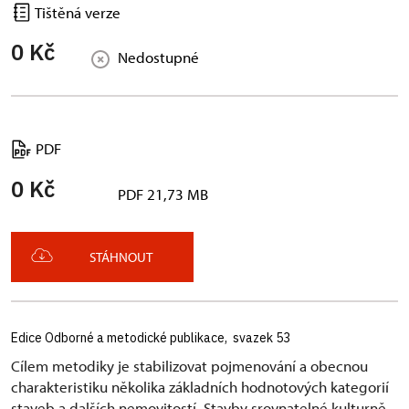
Tištěná verze
0 Kč
Nedostupné
PDF
0 Kč
PDF 21,73 MB
STÁHNOUT
Edice Odborné a metodické publikace, svazek 53
Cílem metodiky je stabilizovat pojmenování a obecnou
charakteristiku několika základních hodnotových kategorií
staveb a dalších nemovitostí. Stavby srovnatelné kulturně