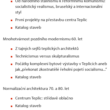
Od národního stalinismu k reformnímu komunismu:
socialistický realismus, bruselský a internacionální
styl
První projekty na přestavbu centra Teplic
Katalog staveb
Mnohotvárnost pozdního modernismu 60. let
Z tajných sejfů teplických architektů
Technicismus versus skulpturalismus
Počátky komplexní bytové výstavby v Teplicích aneb
jak „překonat zkostnatělé řeholní pojetí socialismu...“
Katalog staveb
Normalizační architektura 70. a 80. let
Centrum Teplic: střídavě oblačno
Katalog staveb