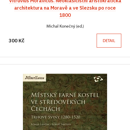
Vitruvius Moravicus. Neoklasicistní aristokratická
architektura na Moravě a ve Slezsku po roce
1800
Michal Konečný (ed.)
300 Kč
DETAIL