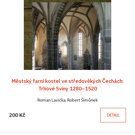
Městský farní kostel ve středověkých Čechách:
Trhové Sviny 1280–1520
Roman Lavička, Robert Šimůnek
200 Kč
DETAIL