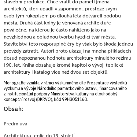
stavební produkce. Chce vrátit do paměti jména
architektů, kteří upadli v zapomnění, přestože svým
osobitým rukopisem po dlouhá léta dotvářeli podobu
města. Druhá část knihy je věnovaná architektuře
poválečné, na kterou je často nahlíženo jako na
nevzhlednou a obludnou tvorbu hyzdící tvář města.
Stavitelství této rozporuplné éry by však bylo škoda jednou
provždy zatratit. Autoři proto ukazují na mnoha příkladech
dosud nepoznanou hodnotu architektury minulého režimu
i 90. let. Kniha obsahuje kromě kapitol o vývoji teplické
architektury i katalog více než dvou set objektů.
Monografie vznikla v rámci výzkumného cíle Prezentace výsledků
výzkumu a vývoje Národního památkového ústavu, financovaného
z institucionální podpory Ministerstva kultury na dlouhodobý
koncepční rozvoj (DKRVO), kód 99H3051160.
Obsah:
Předmluva
Architektura Teplic do 19. století