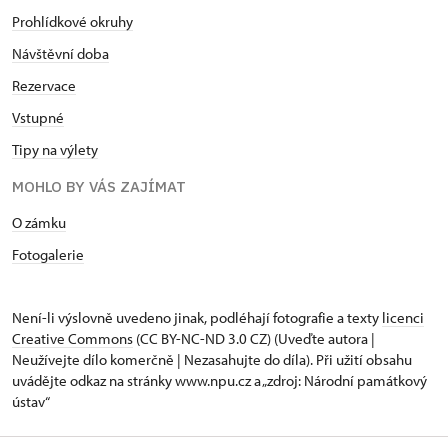
Prohlídkové okruhy
Návštěvní doba
Rezervace
Vstupné
Tipy na výlety
MOHLO BY VÁS ZAJÍMAT
O zámku
Fotogalerie
Není-li výslovně uvedeno jinak, podléhají fotografie a texty
licenci
Creative Commons
(CC BY-NC-ND 3.0 CZ) (Uveďte autora |
Neužívejte dílo komerčně | Nezasahujte do díla). Při užití obsahu
uvádějte odkaz na stránky www.npu.cz a „zdroj: Národní památkový
ústav“