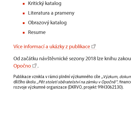
Kritický katalog
Literatura a prameny
Obrazový katalog
Resume
Více informací a ukázky z publikace
Od začátku návštěvnické sezony 2018 lze knihu zakoup
Opočno
.
Publikace vznikla v rámci plnění výzkumného cíle
„Výzkum, dokume
dílčího úkolu „
Pět století sběratelství na zámku v Opočně“
, fina
rozvoje výzkumné organizace (DKRVO, projekt 99H3062130).