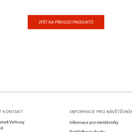
ZPĚT NA PŘEHLED PRODUKTŮ
Ý KONTAKT
INFORMACE PRO NÁVŠTĚVNÍ
zámek Veltrusy
Informace pro návštěvníky
59
Prohlídkové okruhy