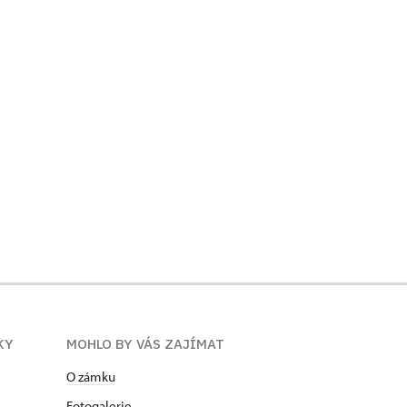
KY
MOHLO BY VÁS ZAJÍMAT
O zámku
Fotogalerie