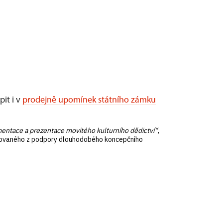
it i v
prodejně upomínek státního zámku
ntace a prezentace movitého kulturního dědictví“
,
ncovaného z podpory dlouhodobého koncepčního