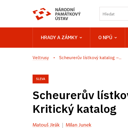
HRADY A ZÁMKY
O NPÚ
Veltrusy
Scheurerův lístkový katalog –...
SLEVA
Scheurerův lístko
Kritický katalog
Matouš Jirák
|
Milan Junek