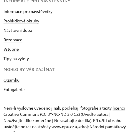
INFORMACE PRO NÁVŠTĚVNÍKY
Informace pro návštěvníky
Prohlídkové okruhy
Návštěvní doba
Rezervace
Vstupné
Tipy na výlety
MOHLO BY VÁS ZAJÍMAT
O zámku
Fotogalerie
Není-li výslovně uvedeno jinak, podléhají fotografie a texty
licenci
Creative Commons
(CC BY-NC-ND 3.0 CZ) (Uveďte autora |
Neužívejte dílo komerčně | Nezasahujte do díla). Při užití obsahu
uvádějte odkaz na stránky www.npu.cz a „zdroj: Národní památkový