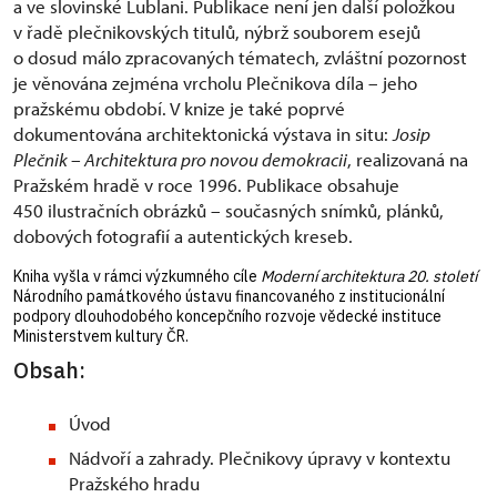
a ve slovinské Lublani. Publikace není jen další položkou
v řadě plečnikovských titulů, nýbrž souborem esejů
o dosud málo zpracovaných tématech, zvláštní pozornost
je věnována zejména vrcholu Plečnikova díla – jeho
pražskému období. V knize je také poprvé
dokumentována architektonická výstava in situ:
Josip
Plečnik – Architektura pro novou demokracii
, realizovaná na
Pražském hradě v roce 1996. Publikace obsahuje
450 ilustračních obrázků – současných snímků, plánků,
dobových fotografií a autentických kreseb.
Kniha vyšla v rámci výzkumného cíle
Moderní architektura 20. století
Národního památkového ústavu financovaného z institucionální
podpory dlouhodobého koncepčního rozvoje vědecké instituce
Ministerstvem kultury ČR.
Obsah:
Úvod
Nádvoří a zahrady. Plečnikovy úpravy v kontextu
Pražského hradu