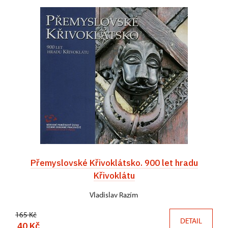
Přemyslovské Křivoklátsko. 900 let hradu
Křivoklátu
Vladislav Razím
165 Kč
DETAIL
40 Kč