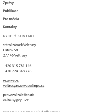
Zprávy
Publikace
Pro média
Kontakty
RYCHLÝ KONTAKT
státní zámek Veltrusy
Ostrov 59
277 46 Veltrusy
+420 315 781 146
+420 724 348 776
rezervace:
veltrusy.rezervace@npu.cz
provozní záležitosti:
veltrusy@npu.cz