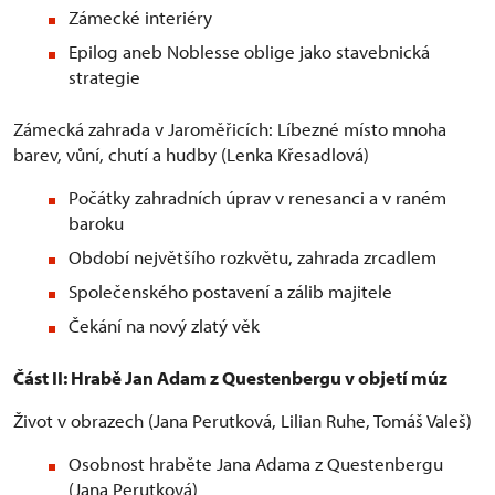
Zámecké interiéry
Epilog aneb Noblesse oblige jako stavebnická
strategie
Zámecká zahrada v Jaroměřicích: Líbezné místo mnoha
barev, vůní, chutí a hudby (Lenka Křesadlová)
Počátky zahradních úprav v renesanci a v raném
baroku
Období největšího rozkvětu, zahrada zrcadlem
Společenského postavení a zálib majitele
Čekání na nový zlatý věk
Část II: Hrabě Jan Adam z Questenbergu v objetí múz
Život v obrazech (Jana Perutková, Lilian Ruhe, Tomáš Valeš)
Osobnost hraběte Jana Adama z Questenbergu
(Jana Perutková)