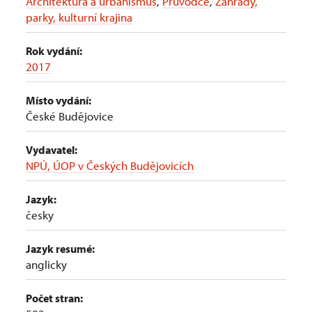
Architektura a urbanismus
,
Průvodce
,
Zahrady,
parky, kulturní krajina
Rok vydání:
2017
Místo vydání:
České Budějovice
Vydavatel:
NPÚ, ÚOP v Českých Budějovicích
Jazyk:
česky
Jazyk resumé:
anglicky
Počet stran: