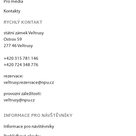
Pro média
Kontakty
RYCHLÝ KONTAKT
státní zámek Veltrusy
Ostrov 59
277 46 Veltrusy
+420 315 781 146
+420 724 348 776
rezervace:
veltrusy.rezervace@npu.cz
provozní záležitosti:
veltrusy@npu.cz
INFORMACE PRO NÁVŠTĚVNÍKY
Informace pro návštěvníky
Prohlídkové okruhy