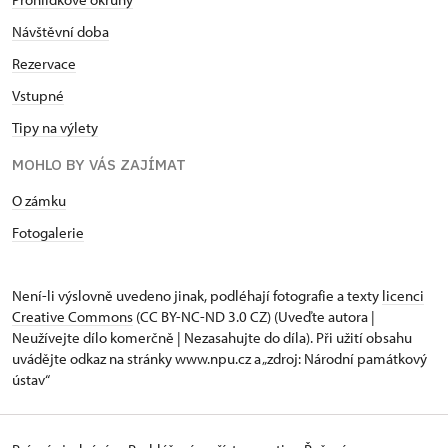
Návštěvní doba
Rezervace
Vstupné
Tipy na výlety
MOHLO BY VÁS ZAJÍMAT
O zámku
Fotogalerie
Není-li výslovně uvedeno jinak, podléhají fotografie a texty
licenci
Creative Commons
(CC BY-NC-ND 3.0 CZ) (Uveďte autora |
Neužívejte dílo komerčně | Nezasahujte do díla). Při užití obsahu
uvádějte odkaz na stránky www.npu.cz a „zdroj: Národní památkový
ústav“