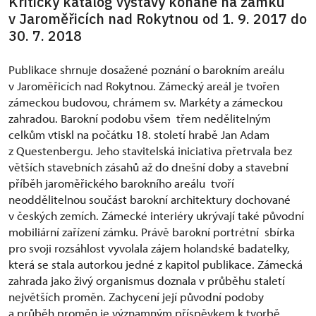
Kritický katalog výstavy konané na zámku
v Jaroměřicích nad Rokytnou od 1. 9. 2017 do
30. 7. 2018
Publikace shrnuje dosažené poznání o barokním areálu
v Jaroměřicích nad Rokytnou. Zámecký areál je tvořen
zámeckou budovou, chrámem sv. Markéty a zámeckou
zahradou. Barokní podobu všem třem nedělitelným
celkům vtiskl na počátku 18. století hrabě Jan Adam
z Questenbergu. Jeho stavitelská iniciativa přetrvala bez
větších stavebních zásahů až do dnešní doby a stavební
příběh jaroměřického barokního areálu tvoří
neoddělitelnou součást barokní architektury dochované
v českých zemích. Zámecké interiéry ukrývají také původní
mobiliární zařízení zámku. Právě barokní portrétní sbírka
pro svoji rozsáhlost vyvolala zájem holandské badatelky,
která se stala autorkou jedné z kapitol publikace. Zámecká
zahrada jako živý organismus doznala v průběhu staletí
největších proměn. Zachycení její původní podoby
a průběh proměn je významným příspěvkem k tvorbě