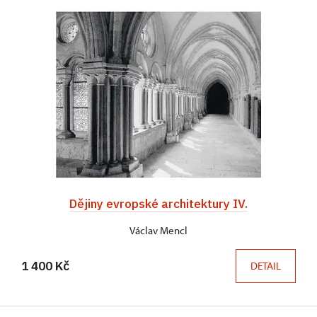
Dějiny evropské architektury IV.
Václav Mencl
1 400 Kč
DETAIL