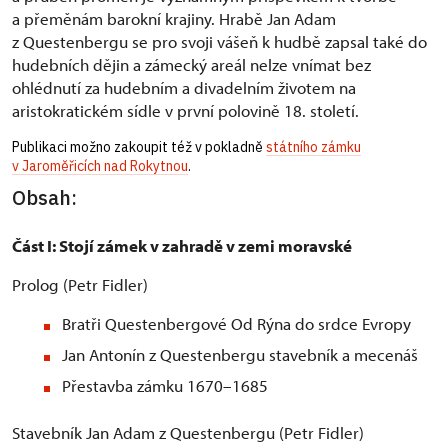
a přeměnám barokní krajiny. Hrabě Jan Adam
z Questenbergu se pro svoji vášeň k hudbě zapsal také do
hudebních dějin a zámecký areál nelze vnímat bez
ohlédnutí za hudebním a divadelním životem na
aristokratickém sídle v první polovině 18. století.
Publikaci možno zakoupit též v pokladně
státního zámku
v Jaroměřicích nad Rokytnou
.
Obsah:
Část I: Stojí zámek v zahradě v zemi moravské
Prolog (Petr Fidler)
Bratři Questenbergové Od Rýna do srdce Evropy
Jan Antonín z Questenbergu stavebník a mecenáš
Přestavba zámku 1670–1685
Stavebník Jan Adam z Questenbergu (Petr Fidler)