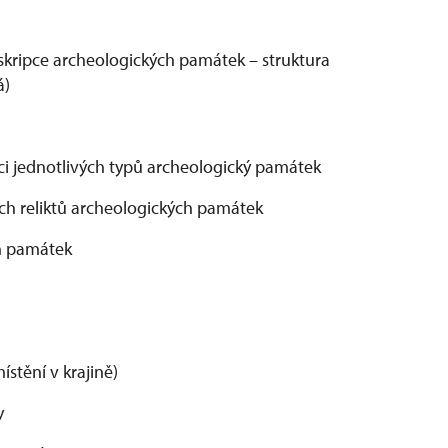
eskripce archeologických památek – struktura
vá)
ikaci jednotlivých typů archeologický památek
ních reliktů archeologických památek
ch památek
ístění v krajině)
y