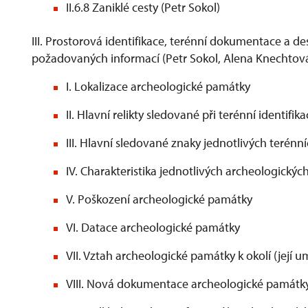
II.6.8 Zaniklé cesty (Petr Sokol)
III. Prostorová identifikace, terénní dokumentace a d
požadovaných informací (Petr Sokol, Alena Knechto
I. Lokalizace archeologické památky
II. Hlavní relikty sledované při terénní identif
III. Hlavní sledované znaky jednotlivých terén
IV. Charakteristika jednotlivých archeologický
V. Poškození archeologické památky
VI. Datace archeologické památky
VII. Vztah archeologické památky k okolí (její um
VIII. Nová dokumentace archeologické památk