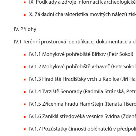
IX. Podklady a zdroje informací k archeologic
X. Základní charakteristika movitých nálezů z
IV. Přílohy
IV.1 Terénní prostorová identifikace, dokumentace a 
IV.1.1 Mohylové pohřebiště Biřkov (Petr Sokol)
IV.1.2 Mohylové pohřebiště Vrhaveč (Petr Sokol
IV.1.3 Hradiště Hradišťský vrch u Kaplice (Jiří Ha
IV.1.4 Tvrziště Senorady (Radmila Stránská, Petr
IV.1.5 Zřícenina hradu Hamrštejn (Renata Tišer
IV.1.6 Zaniklá středověká vesnice Svídna (Zde
IV.1.7 Pozůstatky činnosti obléhatelů v předpo