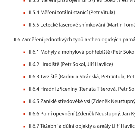
II.5.4 Měření totální stanicí (Petr Vitula)
II.5.5 Letecké laserové snímkování (Martin Tom
II.6 Zaměření jednotlivých typů archeologických pam
II.6.1 Mohyly a mohylová pohřebiště (Petr Soko
II.6.2 Hradiště (Petr Sokol, Jiří Havlice)
II.6.3 Tvrziště (Radmila Stránská, Petr Vitula, Pet
II.6.4 Hradní zříceniny (Renata Tišerová, Petr So
II.6.5 Zaniklé středověké vsi (Zdeněk Neustupný
II.6.6 Polní opevnění (Zdeněk Neustupný, Jan K
II.6.7 Těžební a důlní objekty a areály (Jiří Havli