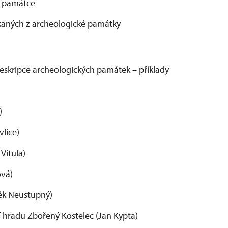
ké památce
ískaných z archeologické památky
deskripce archeologických památek – příklady
)
vlice)
 Vitula)
ová)
něk Neustupný)
lí hradu Zbořený Kostelec (Jan Kypta)