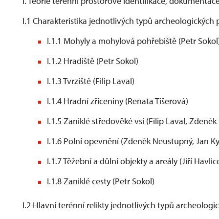
I. Teorie terénní prostorové identifikace, dokumenta
I.1 Charakteristika jednotlivých typů archeologickýc
I.1.1 Mohyly a mohylová pohřebiště (Petr Sokol
I.1.2 Hradiště (Petr Sokol)
I.1.3 Tvrziště (Filip Laval)
I.1.4 Hradní zříceniny (Renata Tišerová)
I.1.5 Zaniklé středověké vsi (Filip Laval, Zden
I.1.6 Polní opevnění (Zdeněk Neustupný, Jan K
I.1.7 Těžební a důlní objekty a areály (Jiří Havlic
I.1.8 Zaniklé cesty (Petr Sokol)
I.2 Hlavní terénní relikty jednotlivých typů archeolog