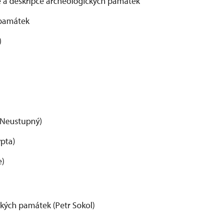
ce a deskripce archeologických památek
h památek
)
ěk Neustupný)
ypta)
e)
ických památek (Petr Sokol)