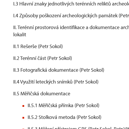
I.3 Hlavní znaky jednotlivých terénních reliktů arche
I.4 Způsoby poškození archeologických památek (Petr
II. Terénní prostorová identifikace a dokumentace a
lokalit
II.1 Rešerše (Petr Sokol)
II.2 Terénní část (Petr Sokol)
II.3 Fotografická dokumentace (Petr Sokol)
II.4 Využití leteckých snímků (Petr Sokol)
II.5 Měřičská dokumentace
II.5.1 Měřičská přímka (Petr Sokol)
II.5.2 Stolková metoda (Petr Sokol)
II.5.3 Měření přístrojem GPS (Petr Sokol, Petr Vi