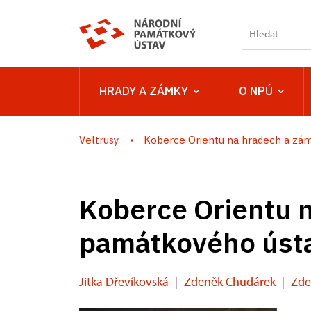
HRADY A ZÁMKY
O NPÚ
Veltrusy
Koberce Orientu na hradech a zámc
Koberce Orientu 
památkového úst
Jitka Dřevíkovská
|
Zdeněk Chudárek
|
Zde