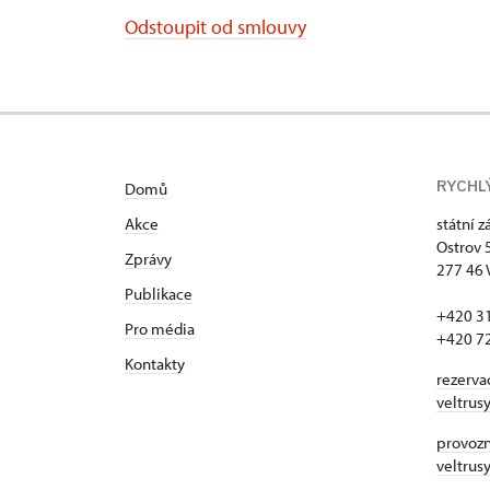
Odstoupit od smlouvy
RYCHL
Domů
Akce
státní 
Ostrov 
Zprávy
277 46 
Publikace
+420 3
Pro média
+420 7
Kontakty
rezerva
veltrus
provozní
veltrus