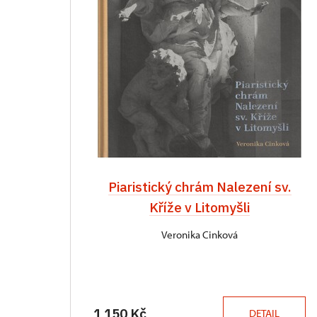
Piaristický chrám Nalezení sv.
Kříže v Litomyšli
Veronika Cinková
1 150 Kč
DETAIL