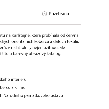
Rozebráno
tu na Karlštejně, která probíhala od června
ckých orientálních koberců a dalších textilií.
ů, v nichž plnily nejen užitnou, ale
í titulu barevný obrazový katalog.
ského interiéru
berců a kilimů
ech Národního památkového ústavu