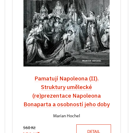
Pamatují Napoleona (II).
Struktury umělecké
(re)prezentace Napoleona
Bonaparta a osobností jeho doby
Marian Hochel
560 Kč
DETAIL