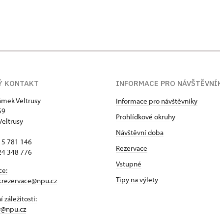
Ý KONTAKT
INFORMACE PRO NÁVŠTĚVNÍ
zámek Veltrusy
Informace pro návštěvníky
59
Prohlídkové okruhy
Veltrusy
Návštěvní doba
15 781 146
Rezervace
24 348 776
Vstupné
ce:
Tipy na výlety
y.rezervace@npu.cz
 záležitosti:
y@npu.cz