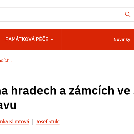
PAMÁTKOVÁ PÉČE
Novinky
ích...
na hradech a zámcích ve
avu
nka Klimtová
|
Josef Štulc