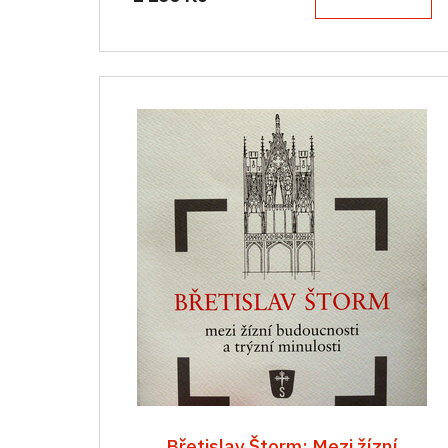
Břetislav Štorm: Mezi žízní