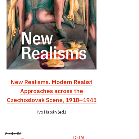
New Realisms. Modern Realist
Approaches across the
Czechoslovak Scene, 1918–1945
Ivo Habán (ed.)
2 535 Kč
DETAIL