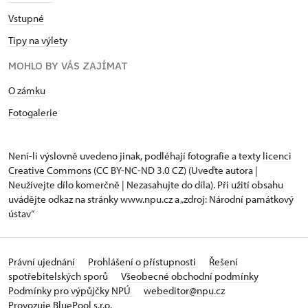
Vstupné
Tipy na výlety
MOHLO BY VÁS ZAJÍMAT
O zámku
Fotogalerie
Není-li výslovně uvedeno jinak, podléhají fotografie a texty
licenci
Creative Commons
(CC BY-NC-ND 3.0 CZ) (Uveďte autora |
Neužívejte dílo komerčně | Nezasahujte do díla). Při užití obsahu
uvádějte odkaz na stránky www.npu.cz a „zdroj: Národní památkový
ústav“
Právní ujednání
Prohlášení o přístupnosti
Řešení
spotřebitelských sporů
Všeobecné obchodní podmínky
Podmínky pro výpůjčky NPÚ
webeditor@npu.cz
Provozuje BluePool s.r.o.