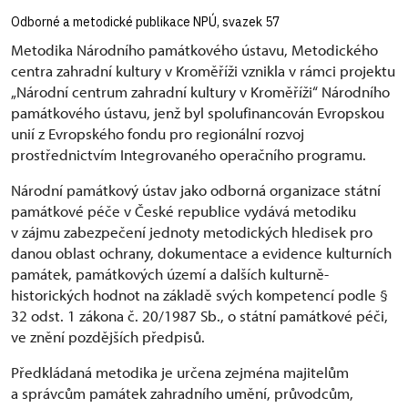
Odborné a metodické publikace NPÚ, svazek 57
Metodika Národního památkového ústavu, Metodického
centra zahradní kultury v Kroměříži vznikla v rámci projektu
„Národní centrum zahradní kultury v Kroměříži“ Národního
památkového ústavu, jenž byl spolufinancován Evropskou
unií z Evropského fondu pro regionální rozvoj
prostřednictvím Integrovaného operačního programu.
Národní památkový ústav jako odborná organizace státní
památkové péče v České republice vydává metodiku
v zájmu zabezpečení jednoty metodických hledisek pro
danou oblast ochrany, dokumentace a evidence kulturních
památek, památkových území a dalších kulturně-
historických hodnot na základě svých kompetencí podle §
32 odst. 1 zákona č. 20/1987 Sb., o státní památkové péči,
ve znění pozdějších předpisů.
Předkládaná metodika je určena zejména majitelům
a správcům památek zahradního umění, průvodcům,