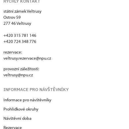
RYCHLÝ KONTAKT
státní zámek Veltrusy
Ostrov 59
277 46 Veltrusy
+420 315 781 146
+420 724 348 776
rezervace:
veltrusy.rezervace@npu.cz
provozní záležitosti:
veltrusy@npu.cz
INFORMACE PRO NÁVŠTĚVNÍKY
Informace pro návštěvníky
Prohlídkové okruhy
Návštěvní doba
Rezervace