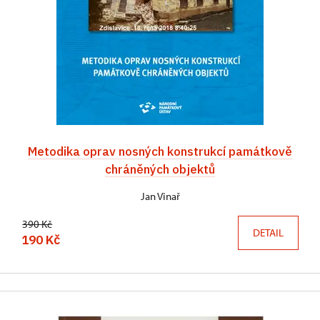
Metodika oprav nosných konstrukcí památkově
chráněných objektů
Jan Vinař
390 Kč
DETAIL
190 Kč