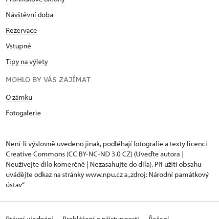
Návštěvní doba
Rezervace
Vstupné
Tipy na výlety
MOHLO BY VÁS ZAJÍMAT
O zámku
Fotogalerie
Není-li výslovně uvedeno jinak, podléhají fotografie a texty
licenci
Creative Commons
(CC BY-NC-ND 3.0 CZ) (Uveďte autora |
Neužívejte dílo komerčně | Nezasahujte do díla). Při užití obsahu
uvádějte odkaz na stránky www.npu.cz a „zdroj: Národní památkový
ústav“
Právní ujednání
Prohlášení o přístupnosti
Řešení