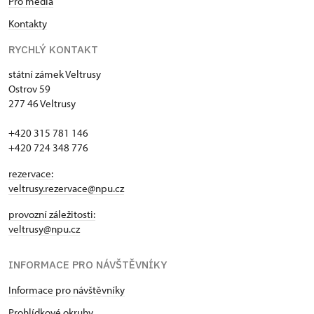
Pro média
Kontakty
RYCHLÝ KONTAKT
státní zámek Veltrusy
Ostrov 59
277 46 Veltrusy
+420 315 781 146
+420 724 348 776
rezervace:
veltrusy.rezervace@npu.cz
provozní záležitosti:
veltrusy@npu.cz
INFORMACE PRO NÁVŠTĚVNÍKY
Informace pro návštěvníky
Prohlídkové okruhy