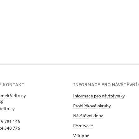
Ý KONTAKT
INFORMACE PRO NÁVŠTĚVNÍ
zámek Veltrusy
Informace pro návštěvníky
59
Prohlídkové okruhy
Veltrusy
Návštěvní doba
15 781 146
Rezervace
24 348 776
Vstupné