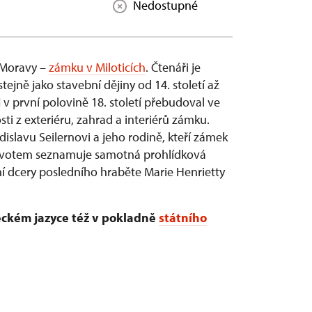
Nedostupné
 Moravy –
zámku v Miloticích
. Čtenáři je
tejně jako stavební dějiny od 14. století až
 v první polovině 18. století přebudoval ve
ti z exteriéru, zahrad a interiérů zámku.
islavu Seilernovi a jeho rodině, kteří zámek
 životem seznamuje samotná prohlídková
í dcery posledního hraběte Marie Henrietty
eckém jazyce též v pokladně
státního