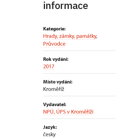
informace
Kategorie:
Hrady, zámky, památky
,
Průvodce
Rok vydání:
2017
Místo vydání:
Kroměříž
Vydavatel:
NPÚ, ÚPS v Kroměříži
Jazyk:
česky