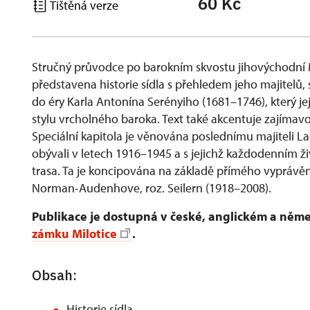
60 Kč
Tištěná verze
Stručný průvodce po barokním skvostu jihovýchodní
představena historie sídla s přehledem jeho majitelů, s
do éry Karla Antonína Serényiho (1681–1746), který jej
stylu vrcholného baroka. Text také akcentuje zajímavos
Speciální kapitola je věnována poslednímu majiteli Lad
obývali v letech 1916–1945 a s jejichž každodenním
trasa. Ta je koncipována na základě přímého vyprávěn
Norman-Audenhove, roz. Seilern (1918–2008).
Publikace je dostupná v české, anglickém a něm
zámku Milotice
.
Obsah:
Historie sídla