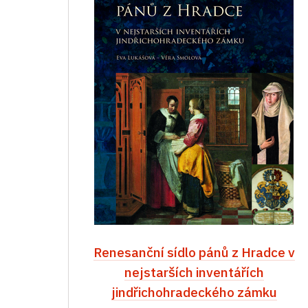
Renesanční sídlo pánů z Hradce v
nejstarších inventářích
jindřichohradeckého zámku