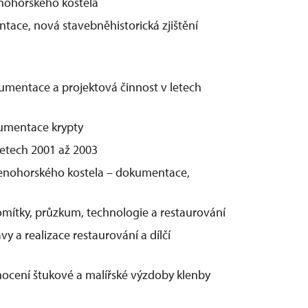
nohorského kostela
ce, nová stavebněhistorická zjištění
mentace a projektová činnost v letech
umentace krypty
etech 2001 až 2003
enohorského kostela – dokumentace,
ítky, průzkum, technologie a restaurování
 a realizace restaurování a dílčí
a
cení štukové a malířské výzdoby klenby