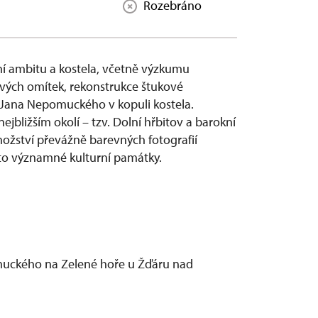
Rozebráno
í ambitu a kostela, včetně výzkumu
ových omítek, rekonstrukce štukové
. Jana Nepomuckého v kopuli kostela.
jbližším okolí – tzv. Dolní hřbitov a barokní
ožství převážně barevných fotografií
éto významné kulturní památky.
muckého na Zelené hoře u Žďáru nad