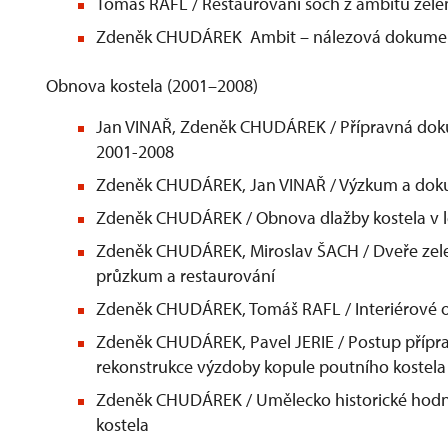
Tomáš RAFL / Restaurování soch z ambitu zele
Zdeněk CHUDÁREK Ambit – nálezová dokumenta
Obnova kostela (2001–2008)
Jan VINAŘ, Zdeněk CHUDÁREK / Přípravná doku
2001-2008
Zdeněk CHUDÁREK, Jan VINAŘ / Výzkum a dok
Zdeněk CHUDÁREK / Obnova dlažby kostela v l
Zdeněk CHUDÁREK, Miroslav ŠACH / Dveře zel
průzkum a restaurování
Zdeněk CHUDÁREK, Tomáš RAFL / Interiérové om
Zdeněk CHUDÁREK, Pavel JERIE / Postup přípravy
rekonstrukce výzdoby kopule poutního kostel
Zdeněk CHUDÁREK / Umělecko historické hodno
kostela