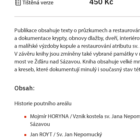
450 Kč
Tištěná verze
Publikace obsahuje texty o průzkumech a restaurován
a dokumentace krypty, obnovy dlažby, dveří, interiér
a malířské výzdoby kopule a restaurování atributu sv
V závěru knihy jsou zmíněny také vybrané památky v ne
most ve Žďáru nad Sázavou. Kniha obsahuje velké mn
a kreseb, které dokumentují minulý i současný stav t
Obsah:
Historie poutního areálu
Mojmír HORYNA / Vznik kostela sv. Jana Nepo
Sázavou
Jan ROYT / Sv. Jan Nepomucký