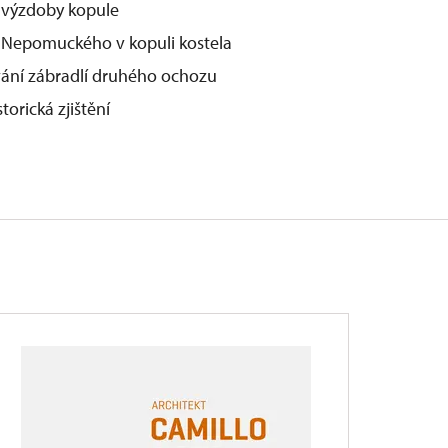
 výzdoby kopule
na Nepomuckého v kopuli kostela
ání zábradlí druhého ochozu
orická zjištění