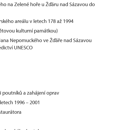
ho na Zelené hoře u Žďáru nad Sázavou do
ského areálu v letech 178 až 1994
ětovou kulturní památkou)
sv. Jana Nepomuckého ve Žďáře nad Sázavou
dědictví UNESCO
 poutníků a zahájení oprav
etech 1996 – 2001
staurátora