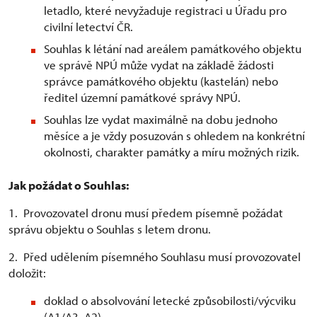
letadlo, které nevyžaduje registraci u Úřadu pro
civilní letectví ČR.
Souhlas k létání nad areálem památkového objektu
ve správě NPÚ může vydat na základě žádosti
správce památkového objektu (kastelán) nebo
ředitel územní památkové správy NPÚ.
Souhlas lze vydat maximálně na dobu jednoho
měsíce a je vždy posuzován s ohledem na konkrétní
okolnosti, charakter památky a míru možných rizik.
Jak požádat o Souhlas:
1. Provozovatel dronu musí předem písemně požádat
správu objektu o Souhlas s letem dronu.
2. Před udělením písemného Souhlasu musí provozovatel
doložit:
doklad o absolvování letecké způsobilosti/výcviku
(A1/A3, A2)