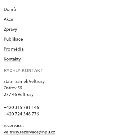
naturalis – projekt revitalizace zámku Veltrusy a
Domů
Centrum Evropské úmluvy o krajině. Projet
financoval Evropský fond pro regionální rozvoj a
Akce
státní rozpočet ČR pomocí Integrovaného
Zprávy
operačního programu. Díky projektu se podařilo
opravit na desítku budov, mostků a kilometry cest v
Publikace
parku, zároveň vzniklo vzdělávací centrum
Pro média
využívající obnovené objekty pro edukační aktivity.
Kontakty
Pavel Ecler je členem Rady projektu Národního
centra zahradní kultury v Kroměříži.
RYCHLÝ KONTAKT
státní zámek Veltrusy
Ostrov 59
277 46 Veltrusy
+420 315 781 146
+420 724 348 776
rezervace:
veltrusy.rezervace@npu.cz