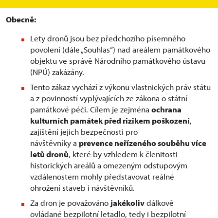
Obecně:
Lety dronů jsou bez předchozího písemného
povolení (dále „Souhlas“) nad areálem památkového
objektu ve správě Národního památkového ústavu
(NPÚ) zakázány.
Tento zákaz vychází z výkonu vlastnických práv státu
a z povinností vyplývajících ze zákona o státní
památkové péči. Cílem je zejména
ochrana
kulturních památek před rizikem poškození
,
zajištění jejich bezpečnosti pro
návštěvníky a
prevence neřízeného souběhu více
letů dronů
, které by vzhledem k členitosti
historických areálů a omezeným odstupovým
vzdálenostem mohly představovat reálné
ohrožení staveb i návštěvníků.
Za dron je považováno
jakékoliv
dálkově
ovládané bezpilotní letadlo, tedy i bezpilotní