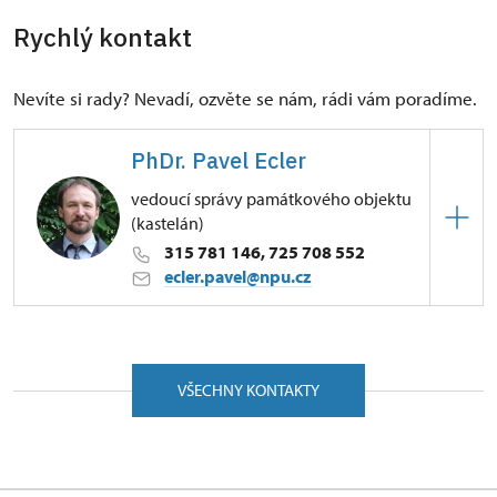
Rychlý kontakt
Nevíte si rady? Nevadí, ozvěte se nám, rádi vám poradíme.
PhDr. Pavel Ecler
vedoucí správy památkového objektu
(kastelán)
315 781 146, 725 708 552
ecler.pavel@npu.cz
ÚPS v Ústí nad Labem
Ostrov 59/, Veltrusy 27746
VŠECHNY KONTAKTY
Kastelánem je od roku 2001. Nejprve vedl správu
státního zámku Bučovice, od roku 2008 je
kastelánem na zámku Veltrusy. V roce 2010 bylo
rozhodnuto o poskytnutí dotace projektu Schola