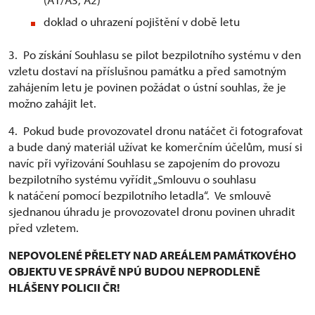
doklad o uhrazení pojištění v době letu
3. Po získání Souhlasu se pilot bezpilotního systému v den
vzletu dostaví na příslušnou památku a před samotným
zahájením letu je povinen požádat o ústní souhlas, že je
možno zahájit let.
4. Pokud bude provozovatel dronu natáčet či fotografovat
a bude daný materiál užívat ke komerčním účelům, musí si
navíc při vyřizování Souhlasu se zapojením do provozu
bezpilotního systému vyřídit „Smlouvu o souhlasu
k natáčení pomocí bezpilotního letadla“. Ve smlouvě
sjednanou úhradu je provozovatel dronu povinen uhradit
před vzletem.
NEPOVOLENÉ PŘELETY NAD AREÁLEM PAMÁTKOVÉHO
OBJEKTU VE SPRÁVĚ NPÚ BUDOU NEPRODLENĚ
HLÁŠENY POLICII ČR!