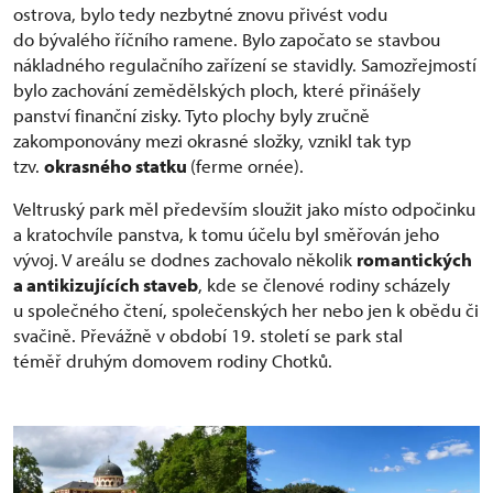
ostrova, bylo tedy nezbytné znovu přivést vodu
do bývalého říčního ramene. Bylo započato se stavbou
nákladného regulačního zařízení se stavidly. Samozřejmostí
bylo zachování zemědělských ploch, které přinášely
panství finanční zisky. Tyto plochy byly zručně
zakomponovány mezi okrasné složky, vznikl tak typ
tzv.
okrasného statku
(ferme ornée).
Veltruský park měl především sloužit jako místo odpočinku
a kratochvíle panstva, k tomu účelu byl směřován jeho
vývoj. V areálu se dodnes zachovalo několik
romantických
a antikizujících staveb
, kde se členové rodiny scházely
u společného čtení, společenských her nebo jen k obědu či
svačině. Převážně v období 19. století se park stal
téměř druhým domovem rodiny Chotků.