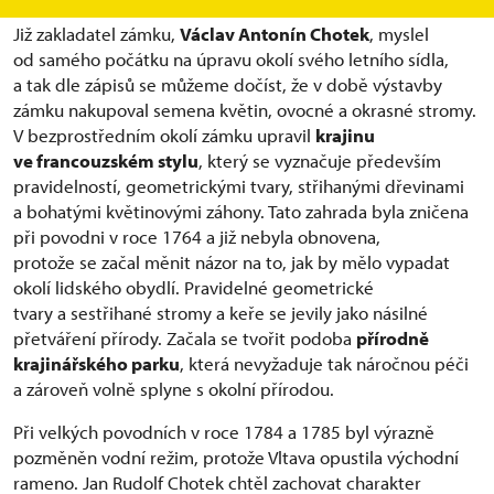
Již zakladatel zámku,
Václav Antonín Chotek
, myslel
od samého počátku na úpravu okolí svého letního sídla,
a tak dle zápisů se můžeme dočíst, že v době výstavby
zámku nakupoval semena květin, ovocné a okrasné stromy.
V bezprostředním okolí zámku upravil
krajinu
ve francouzském stylu
, který se vyznačuje především
pravidelností, geometrickými tvary, střihanými dřevinami
a bohatými květinovými záhony. Tato zahrada byla zničena
při povodni v roce 1764 a již nebyla obnovena,
protože se začal měnit názor na to, jak by mělo vypadat
okolí lidského obydlí. Pravidelné geometrické
tvary a sestřihané stromy a keře se jevily jako násilné
přetváření přírody. Začala se tvořit podoba
přírodně
krajinářského parku
, která nevyžaduje tak náročnou péči
a zároveň volně splyne s okolní přírodou.
Při velkých povodních v roce 1784 a 1785 byl výrazně
pozměněn vodní režim, protože Vltava opustila východní
rameno. Jan Rudolf Chotek chtěl zachovat charakter