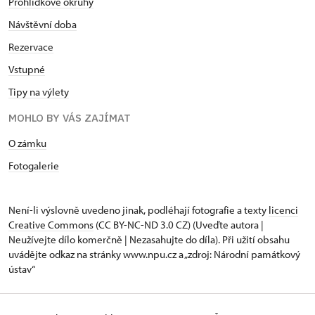
Prohlídkové okruhy
Návštěvní doba
Rezervace
Vstupné
Tipy na výlety
MOHLO BY VÁS ZAJÍMAT
O zámku
Fotogalerie
Není-li výslovně uvedeno jinak, podléhají fotografie a texty
licenci
Creative Commons
(CC BY-NC-ND 3.0 CZ) (Uveďte autora |
Neužívejte dílo komerčně | Nezasahujte do díla). Při užití obsahu
uvádějte odkaz na stránky www.npu.cz a „zdroj: Národní památkový
ústav“