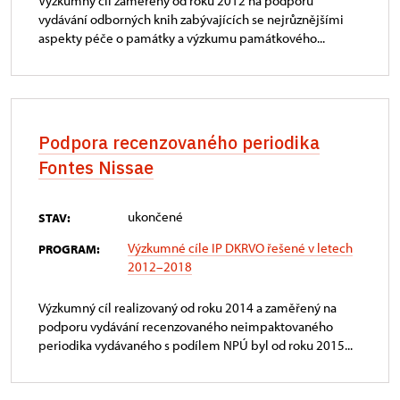
Výzkumný cíl zaměřený od roku 2012 na podporu
vydávání odborných knih zabývajících se nejrůznějšími
aspekty péče o památky a výzkumu památkového...
Podpora recenzovaného periodika
Fontes Nissae
ukončené
STAV:
Výzkumné cíle IP DKRVO řešené v letech
PROGRAM:
2012–2018
Výzkumný cíl realizovaný od roku 2014 a zaměřený na
podporu vydávání recenzovaného neimpaktovaného
periodika vydávaného s podílem NPÚ byl od roku 2015...