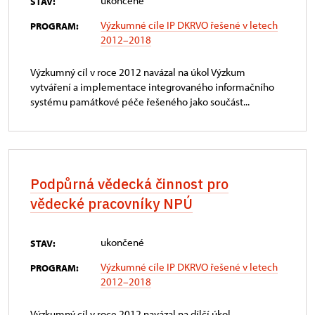
ukončené
STAV:
Výzkumné cíle IP DKRVO řešené v letech
PROGRAM:
2012–2018
Výzkumný cíl v roce 2012 navázal na úkol Výzkum
vytváření a implementace integrovaného informačního
systému památkové péče řešeného jako součást...
Podpůrná vědecká činnost pro
vědecké pracovníky NPÚ
ukončené
STAV:
Výzkumné cíle IP DKRVO řešené v letech
PROGRAM:
2012–2018
Výzkumný cíl v roce 2012 navázal na dílčí úkol