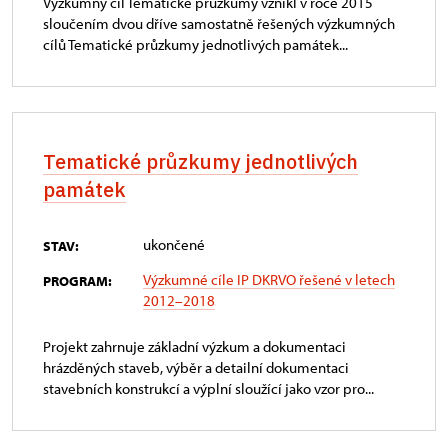
Výzkumný cíl Tematické průzkumy vznikl v roce 2015
sloučením dvou dříve samostatně řešených výzkumných
cílů Tematické průzkumy jednotlivých památek...
Tematické průzkumy jednotlivých
památek
ukončené
STAV:
Výzkumné cíle IP DKRVO řešené v letech
PROGRAM:
2012–2018
Projekt zahrnuje základní výzkum a dokumentaci
hrázděných staveb, výběr a detailní dokumentaci
stavebních konstrukcí a výplní sloužící jako vzor pro...