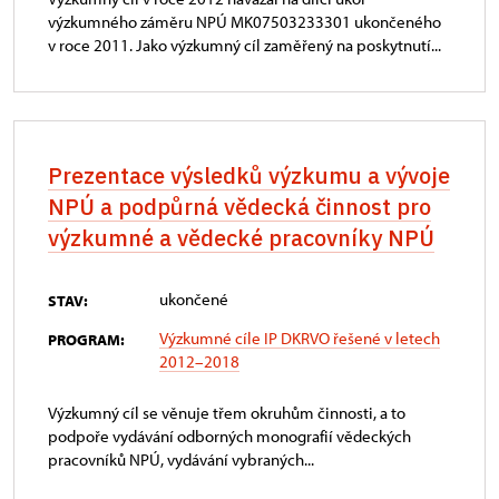
výzkumného záměru NPÚ MK07503233301 ukončeného
v roce 2011. Jako výzkumný cíl zaměřený na poskytnutí...
Prezentace výsledků výzkumu a vývoje
NPÚ a podpůrná vědecká činnost pro
výzkumné a vědecké pracovníky NPÚ
ukončené
STAV:
Výzkumné cíle IP DKRVO řešené v letech
PROGRAM:
2012–2018
Výzkumný cíl se věnuje třem okruhům činnosti, a to
podpoře vydávání odborných monografií vědeckých
pracovníků NPÚ, vydávání vybraných...