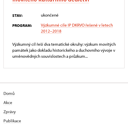
ukončené
STAV:
Výzkumné cíle IP DKRVO řešené v letech
PROGRAM:
2012–2018
Výzkumný cíl řeší dva tematické okruhy: výzkum movitých
památek jako dokladu historického a duchovního vývoje v
uměnovědných souvislostech a průzkum...
Domů
Akce
Zprávy
Publikace