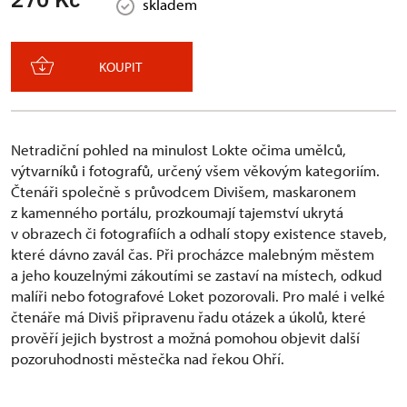
skladem
KOUPIT
Netradiční pohled na minulost Lokte očima umělců,
výtvarníků i fotografů, určený všem věkovým kategoriím.
Čtenáři společně s průvodcem Divišem, maskaronem
z kamenného portálu, prozkoumají tajemství ukrytá
v obrazech či fotografiích a odhalí stopy existence staveb,
které dávno zavál čas. Při procházce malebným městem
a jeho kouzelnými zákoutími se zastaví na místech, odkud
malíři nebo fotografové Loket pozorovali. Pro malé i velké
čtenáře má Diviš připravenu řadu otázek a úkolů, které
prověří jejich bystrost a možná pomohou objevit další
pozoruhodnosti městečka nad řekou Ohří.