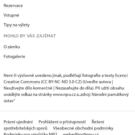
Rezervace
Vstupné
Tipy na výlety
MOHLO BY VÁS ZAJÍMAT
O zámku
Fotogalerie
Není-li výslovně uvedeno jinak, podléhají fotografie a texty
licenci
Creative Commons
(CC BY-NC-ND 3.0 CZ) (Uveďte autora |
Neužívejte dílo komerčně | Nezasahujte do díla). Při užití obsahu
uvádějte odkaz na stránky www.npu.cz a „zdroj: Národní památkový
ústav“
Právní ujednání
Prohlášení o přístupnosti
Řešení
spotřebitelských sporů
Všeobecné obchodní podmínky
Podmínky pro výpůjčky NPÚ
webeditor@npu.cz