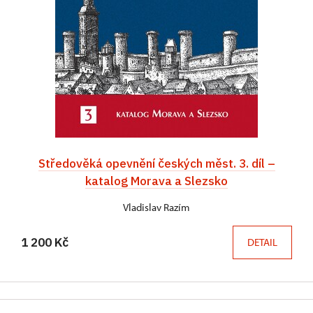
Středověká opevnění českých měst. 3. díl –
katalog Morava a Slezsko
Vladislav Razím
1 200 Kč
DETAIL