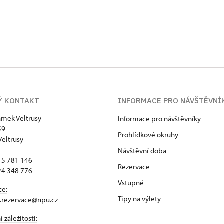
Ý KONTAKT
INFORMACE PRO NÁVŠTĚVNÍ
zámek Veltrusy
Informace pro návštěvníky
59
Prohlídkové okruhy
Veltrusy
Návštěvní doba
15 781 146
Rezervace
24 348 776
Vstupné
ce:
Tipy na výlety
y.rezervace@npu.cz
 záležitosti: