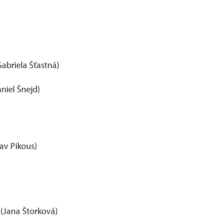
abriela Šťastná)
niel Šnejd)
lav Pikous)
 (Jana Štorková)