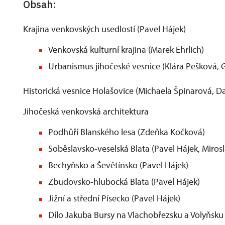
Obsah:
Krajina venkovských usedlostí (Pavel Hájek)
Venkovská kulturní krajina (Marek Ehrlich)
Urbanismus jihočeské vesnice (Klára Pešková, G
Historická vesnice Holašovice (Michaela Špinarová, Da
Jihočeská venkovská architektura
Podhůří Blanského lesa (Zdeňka Kočková)
Soběslavsko-veselská Blata (Pavel Hájek, Miros
Bechyňsko a Ševětínsko (Pavel Hájek)
Zbudovsko-hlubocká Blata (Pavel Hájek)
Jižní a střední Písecko (Pavel Hájek)
Dílo Jakuba Bursy na Vlachobřezsku a Volyňsku