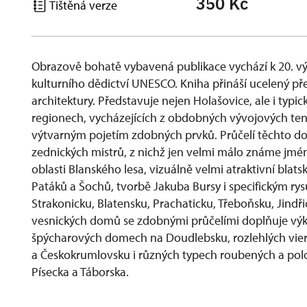
350 Kč
Tištěná verze
Obrazově bohatě vybavená publikace vychází k 20. v
kulturního dědictví UNESCO. Kniha přináší ucelený př
architektury. Představuje nejen Holašovice, ale i typi
regionech, vycházejících z obdobných vývojových tend
výtvarným pojetím zdobných prvků. Průčelí těchto do
zednických mistrů, z nichž jen velmi málo známe jm
oblasti Blanského lesa, vizuálně velmi atraktivní blat
Patáků a Šochů, tvorbě Jakuba Bursy i specifickým ry
Strakonicku, Blatensku, Prachaticku, Třeboňsku, Jind
vesnických domů se zdobnými průčelími doplňuje výk
špýcharových domech na Doudlebsku, rozlehlých vi
a Českokrumlovsku i různých typech roubených a po
Písecka a Táborska.