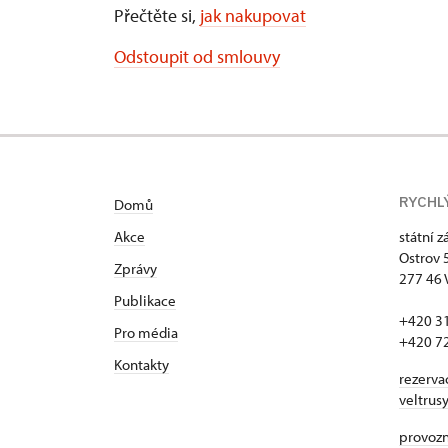
Přečtěte si,
jak nakupovat
Odstoupit od smlouvy
RYCHL
Domů
Akce
státní 
Ostrov 
Zprávy
277 46 
Publikace
+420 3
Pro média
+420 7
Kontakty
rezerva
veltrus
provozní