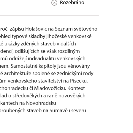
Rozebráno
ýročí zápisu Holašovic na Seznam světového
ehled typové skladby jihočeské venkovské
cké ukázky zděných staveb v dalších
encí, odlišujících se však rozdílným
mů odrážejí individualitu venkovských
énem. Samostatné kapitoly jsou věnovány
ské architektuře spojené se zednickými rody
sům venkovského stavitelství na Písecku,
řichohradecku či Mladovožicku. Kontext
lad o středověkých a raně novověkých
erkantech na Novohradsku
loroubených staveb na Šumavě i severu