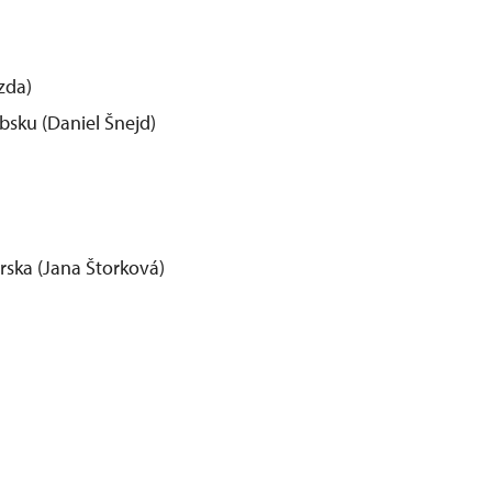
zda)
bsku (Daniel Šnejd)
rska (Jana Štorková)