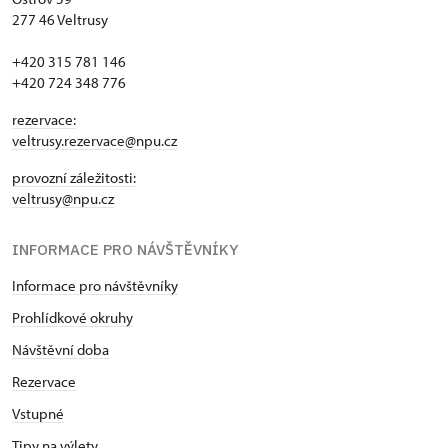
277 46 Veltrusy
+420 315 781 146
+420 724 348 776
rezervace:
veltrusy.rezervace@npu.cz
provozní záležitosti:
veltrusy@npu.cz
INFORMACE PRO NÁVŠTĚVNÍKY
Informace pro návštěvníky
Prohlídkové okruhy
Návštěvní doba
Rezervace
Vstupné
Tipy na výlety