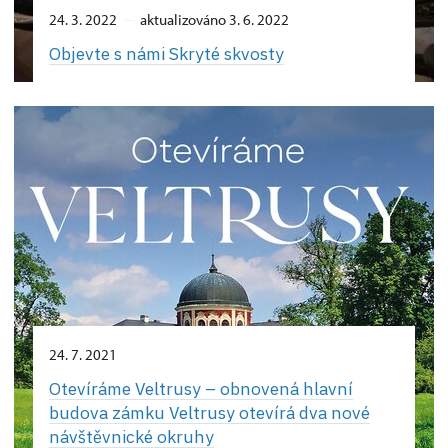
24. 3. 2022
aktualizováno 3. 6. 2022
Objevte s námi Skryté skvosty
24. 7. 2021
Otevíráme Veltrusy – obnovená hlavní
budova zámku Veltrusy otevírá dva nové
návštěvnické okruhy