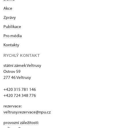
Akce
Zprávy
Publikace
Pro média
Kontakty
RYCHLÝ KONTAKT
státní zámek Veltrusy
Ostrov 59
277 46 Veltrusy
+420 315 781 146
+420 724 348 776
rezervace:
veltrusy.rezervace@npu.cz
provozní záležitosti: