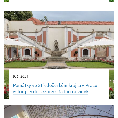
9. 6. 2021
Památky ve Středočeském kraji a v Praze
vstoupily do sezony s řadou novinek