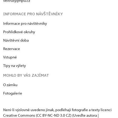
veltrusy@npu.cz
INFORMACE PRO NÁVŠTĚVNÍKY
Informace pro návštěvníky
Prohlídkové okruhy
Návštěvní doba
Rezervace
Vstupné
Tipy na výlety
MOHLO BY VÁS ZAJÍMAT
O zámku
Fotogalerie
Není-li výslovně uvedeno jinak, podléhají fotografie a texty
licenci
Creative Commons
(CC BY-NC-ND 3.0 CZ) (Uveďte autora |