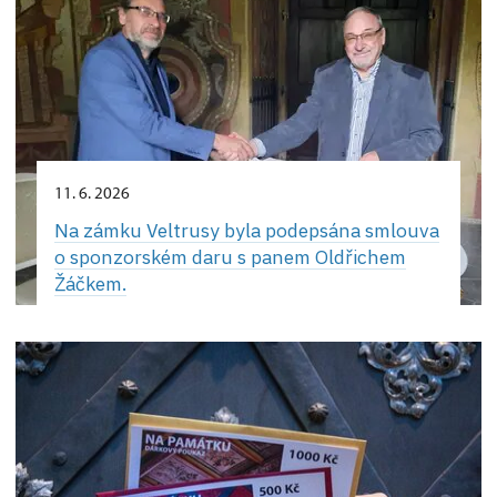
11. 6. 2026
Na zámku Veltrusy byla podepsána smlouva
o sponzorském daru s panem Oldřichem
Žáčkem.