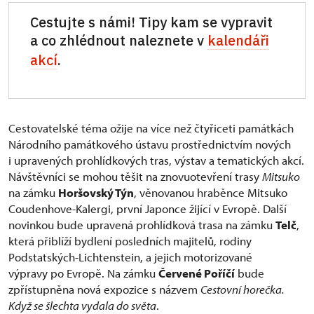
Cestujte s námi! Tipy kam se vypravit
a co zhlédnout naleznete v
kalendáři
akcí
.
Cestovatelské téma ožije na více než čtyřiceti památkách
Národního památkového ústavu prostřednictvím nových
i upravených prohlídkových tras, výstav a tematických akcí.
Návštěvníci se mohou těšit na znovuotevření trasy
Mitsuko
na zámku
Horšovský Týn
, věnovanou hraběnce Mitsuko
Coudenhove-Kalergi, první Japonce žijící v Evropě. Další
novinkou bude upravená prohlídková trasa na zámku
Telč
,
která přiblíží bydlení posledních majitelů, rodiny
Podstatských-Lichtenstein, a jejich motorizované
výpravy po Evropě. Na zámku
Červené Poříčí
bude
zpřístupněna nová expozice s názvem
Cestovní horečka.
Když se šlechta vydala do světa
.