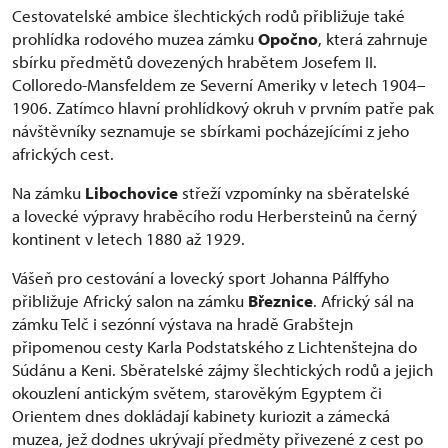
Cestovatelské ambice šlechtických rodů přibližuje také
prohlídka rodového muzea zámku
Opočno
, která zahrnuje
sbírku předmětů dovezených hrabětem Josefem II.
Colloredo-Mansfeldem ze Severní Ameriky v letech 1904–
1906. Zatímco hlavní prohlídkový okruh v prvním patře pak
návštěvníky seznamuje se sbírkami pocházejícími z jeho
afrických cest.
Na zámku
Libochovice
střeží vzpomínky na sběratelské
a lovecké výpravy hraběcího rodu Herbersteinů na černý
kontinent v letech 1880 až 1929.
Vášeň pro cestování a lovecký sport Johanna Pálffyho
přibližuje Africký salon na zámku
Březnice
. Africký sál na
zámku Telč i sezónní výstava na hradě Grabštejn
připomenou cesty Karla Podstatského z Lichtenštejna do
Súdánu a Keni. Sběratelské zájmy šlechtických rodů a jejich
okouzlení antickým světem, starověkým Egyptem či
Orientem dnes dokládají kabinety kuriozit a zámecká
muzea, jež dodnes ukrývají předměty přivezené z cest po