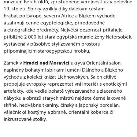
muzeum Berchtoldů, zpřístupněné veřejnosti už v polovině
19. století. Sbírky vznikly díky dalekým cestám
hrabat po Evropě, severní Africe a Blízkém východě
a zahrnují cenné egyptologické, přírodovědné
a etnografické předměty. Největší pozornost přitahuje
přibližně 2 000 let stará egyptská mumie ženy Nefersobek,
vystavená v působivě stylizovaném prostoru
připomínajícím staroegyptskou hrobku.
Zámek v
Hradci nad Moravicí
ukrývá Orientální salon,
naplněný bohatými sbírkami umění Dálného a Blízkého
východu z kolekcí knížat Lichnowských. Salon citlivě
propojuje evropský reprezentativní interiér s exotickými
artefakty, kde vedle bohatě vyřezávaného a zlaceného
nábytku a obrazů starých mistrů najdete černé lakované
skříně, hedvábné tkaniny, čínský a japonský porcelán,
válečnické kostýmy a zbraně, orientální koberce či
inkrustované stolky.