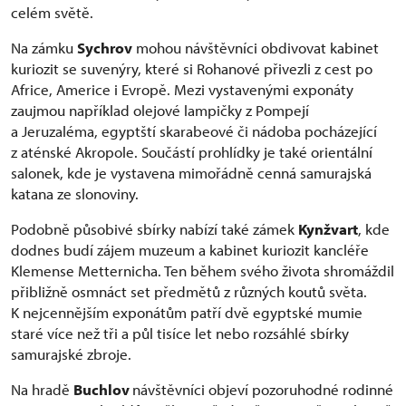
celém světě.
Na zámku
Sychrov
mohou návštěvníci obdivovat kabinet
kuriozit se suvenýry, které si Rohanové přivezli z cest po
Africe, Americe i Evropě. Mezi vystavenými exponáty
zaujmou například olejové lampičky z Pompejí
a Jeruzaléma, egyptští skarabeové či nádoba pocházející
z aténské Akropole. Součástí prohlídky je také orientální
salonek, kde je vystavena mimořádně cenná samurajská
katana ze slonoviny.
Podobně působivé sbírky nabízí také zámek
Kynžvart
, kde
dodnes budí zájem muzeum a kabinet kuriozit kancléře
Klemense Metternicha. Ten během svého života shromáždil
přibližně osmnáct set předmětů z různých koutů světa.
K nejcennějším exponátům patří dvě egyptské mumie
staré více než tři a půl tisíce let nebo rozsáhlé sbírky
samurajské zbroje.
Na hradě
Buchlov
návštěvníci objeví pozoruhodné rodinné