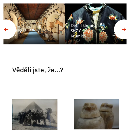
Budoár
Františka
Detail kimona,
Ferdinanda d
SHZ Český
´Este, SZ
Krumlov
Konopiště
Věděli jste, že...?