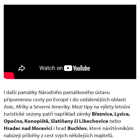
I další památky Národního památkového ústavu
připomenou cesty po Evropě i do vzdálenějších oblastí
Asie, Afriky a Severní Ameriky. Mezi tipy na výlety letošní
turistické sezony patří například zámky
Březnice, Lysice,
Opočno, Konopiště, Slatiňany či Libochovice
nebo
Hradec nad Moravicí
i hrad
Buchlov
, které návštěvníkům
nabízejí příběhy z cest svých někdejších majitelů.