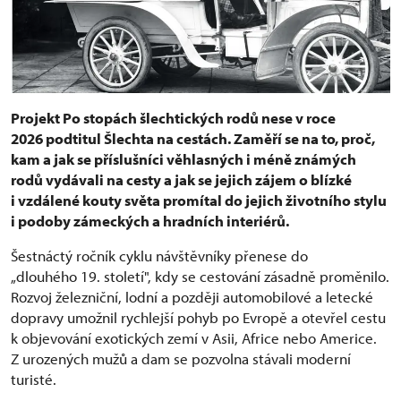
Projekt Po stopách šlechtických rodů nese v roce
2026 podtitul Šlechta na cestách. Zaměří se na to, proč,
kam a jak se příslušníci věhlasných i méně známých
rodů vydávali na cesty a jak se jejich zájem o blízké
i vzdálené kouty světa promítal do jejich životního stylu
i podoby zámeckých a hradních interiérů.
Šestnáctý ročník cyklu návštěvníky přenese do
„dlouhého 19. století", kdy se cestování zásadně proměnilo.
Rozvoj železniční, lodní a později automobilové a letecké
dopravy umožnil rychlejší pohyb po Evropě a otevřel cestu
k objevování exotických zemí v Asii, Africe nebo Americe.
Z urozených mužů a dam se pozvolna stávali moderní
turisté.