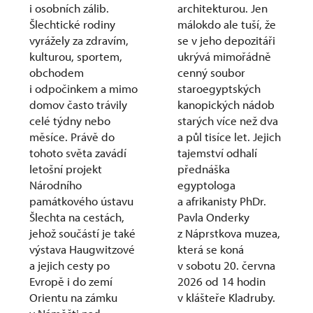
i osobních zálib.
architekturou. Jen
Šlechtické rodiny
málokdo ale tuší, že
vyrážely za zdravím,
se v jeho depozitáři
kulturou, sportem,
ukrývá mimořádně
obchodem
cenný soubor
i odpočinkem a mimo
staroegyptských
domov často trávily
kanopických nádob
celé týdny nebo
starých více než dva
měsíce. Právě do
a půl tisíce let. Jejich
tohoto světa zavádí
tajemství odhalí
letošní projekt
přednáška
Národního
egyptologa
památkového ústavu
a afrikanisty PhDr.
Šlechta na cestách,
Pavla Onderky
jehož součástí je také
z Náprstkova muzea,
výstava Haugwitzové
která se koná
a jejich cesty po
v sobotu 20. června
Evropě i do zemí
2026 od 14 hodin
Orientu na zámku
v klášteře Kladruby.