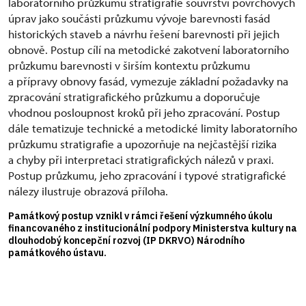
laboratorního průzkumu stratigrafie souvrství povrchových
úprav jako součásti průzkumu vývoje barevnosti fasád
historických staveb a návrhu řešení barevnosti při jejich
obnově. Postup cílí na metodické zakotvení laboratorního
průzkumu barevnosti v širším kontextu průzkumu
a přípravy obnovy fasád, vymezuje základní požadavky na
zpracování stratigrafického průzkumu a doporučuje
vhodnou posloupnost kroků při jeho zpracování. Postup
dále tematizuje technické a metodické limity laboratorního
průzkumu stratigrafie a upozorňuje na nejčastější rizika
a chyby při interpretaci stratigrafických nálezů v praxi.
Postup průzkumu, jeho zpracování i typové stratigrafické
nálezy ilustruje obrazová příloha.
Památkový postup vznikl v rámci řešení výzkumného úkolu
financovaného z institucionální podpory Ministerstva kultury na
dlouhodobý koncepční rozvoj (IP DKRVO) Národního
památkového ústavu.