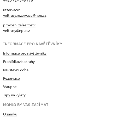
+420 724 348 776
rezervace:
veltrusy.rezervace@npu.cz
provozní záležitosti:
veltrusy@npu.cz
INFORMACE PRO NÁVŠTĚVNÍKY
Informace pro návštěvníky
Prohlídkové okruhy
Návštěvní doba
Rezervace
Vstupné
Tipy na výlety
MOHLO BY VÁS ZAJÍMAT
O zámku