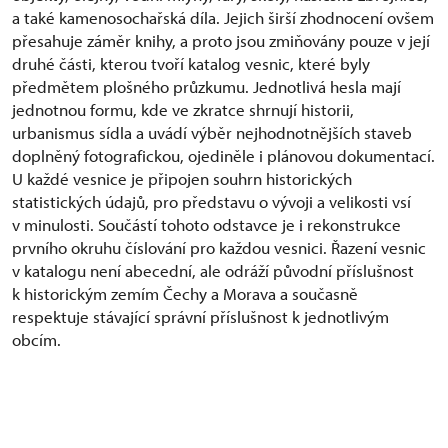
a také kamenosochařská díla. Jejich širší zhodnocení ovšem
přesahuje záměr knihy, a proto jsou zmiňovány pouze v její
druhé části, kterou tvoří katalog vesnic, které byly
předmětem plošného průzkumu. Jednotlivá hesla mají
jednotnou formu, kde ve zkratce shrnují historii,
urbanismus sídla a uvádí výběr nejhodnotnějších staveb
doplněný fotografickou, ojediněle i plánovou dokumentací.
U každé vesnice je připojen souhrn historických
statistických údajů, pro představu o vývoji a velikosti vsí
v minulosti. Součástí tohoto odstavce je i rekonstrukce
prvního okruhu číslování pro každou vesnici. Řazení vesnic
v katalogu není abecední, ale odráží původní příslušnost
k historickým zemím Čechy a Morava a současně
respektuje stávající správní příslušnost k jednotlivým
obcím.