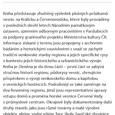
Kniha představuje zhuštěný výsledek plošných průzkumů
vesnic na Králicku a Červenovodsku, které byly prováděny
v posledních devíti letech Národním památkovým
ústavem, územním odborným pracovištěm v Pardubicích
za podpory grantového projektu Ministerstva kultury ČR.
Informace získané z terénu jsou propojeny s archivním
bádáním a historickými souvislostmi s snaží se zachytit
tradiční venkovské stavby regionu a jejich specifické rysy
v kontextu jejich historického a urbanistického vývoje.
Kniha je členěna je do dvou částí – první část se zabývá
stručnou historií regionu, půdorysy vesnic, shrnujícím
příspěvkem o vývoji venkovského domu a kapitolou
o vesnických hostincích. Podrobněji se také zaměřuje na
dva fenomény regionu, jimiž jsou reprezentativní úpravy
vstupu domů a proměna horské vesnice Červené Vody
v průmyslové centrum. Okrajově byly dokumentovány další
druhy staveb, jako jsou různé továrny a malé výrobní
objekty, olejny, vodní mlýny, fary, školy, hasičské zbrojnice,