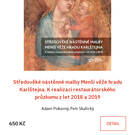
Středověké nástěnné malby Menší věže hradu
Karlštejna. K realizaci restaurátorského
průzkumu z let 2018 a 2019
Adam Pokorný, Petr Skalický
650 Kč
DETAIL