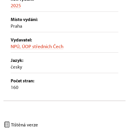
2025
Místo vydání:
Praha
Vydavatel:
NPÚ, ÚOP středních Čech
Jazyk:
česky
Počet stran:
160
Tištěná verze