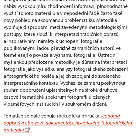
nabízí vysokou míru zhodnocení informací, plnohodnotné
využití tohoto materiálu a v neposlední řadě často také
nový pohled na zkoumanou problematiku. Metodika
vyplňuje disproporci mezi zavedenými metodologickými
postupy, které slouží k interpretaci tradičních obrazů,
a inspirativními náměty k uchopení fotografie,
publikovanými řadou převážně zahraničních autorů ve
formě esejí o povaze a významu fotografie. Ústřední
myšlenkou předložené metodiky je důraz na interpretaci
fotografie jako výsledku analýzy fotografického zobrazení
a fotografického nosiče a jejich zapojení do zvoleného
interpretačního kontextu. Vychází ze záměru poskytnout
souhrn doporučení uplatnitelných na široké druhové,
časové i tematické spektrum fotografií uložených
v paměťových institucích i v soukromém držení.
Tematice se dále věnuje metodická příručka
Jednotná
popisná a obrazová dokumentace historického fotografického
materiálu
.