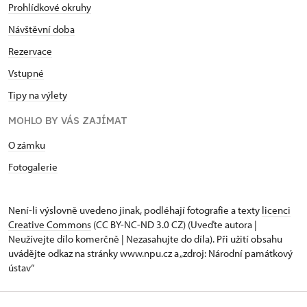
Prohlídkové okruhy
Návštěvní doba
Rezervace
Vstupné
Tipy na výlety
MOHLO BY VÁS ZAJÍMAT
O zámku
Fotogalerie
Není-li výslovně uvedeno jinak, podléhají fotografie a texty
licenci
Creative Commons
(CC BY-NC-ND 3.0 CZ) (Uveďte autora |
Neužívejte dílo komerčně | Nezasahujte do díla). Při užití obsahu
uvádějte odkaz na stránky www.npu.cz a „zdroj: Národní památkový
ústav“