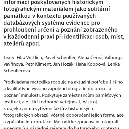
informací poskytovaných historickým
fotografickým materiálem jako solitérní
památkou v kontextu používaných
databázových systémů evidence pro
prohloubení určení a poznání zobrazeného
v každodenní praxi při identifikaci osob, míst,
ateliérů apod.
Texty: Filip Wittlich, Pavel Scheufler, Alena Černá, Valburga
Vavřinová, Petr Kliment, Jan Hozák, Hana Koppová, Lenka
Scheuflerová
Předkládaná metodika reaguje na aktuální potřebu širšího
a kvalitativně vyššího zapojení fotografie do procesu
poznání minulosti. Poskytuje zaměstnancům paměťových
institucí, ale i širší odborné veřejnosti, nástroj
k objektivnímu vytěžení faktů z historických
fotografických obrazů, včetně doporučení jejich formulace
a způsobu interpretace. Metodické zpracování fotografií
a negativů a následné zařazení do historického kontextu