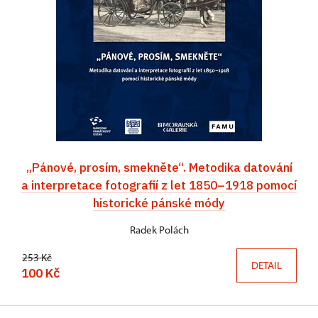
„Pánové, prosím, smekněte“. Metodika datování
a interpretace fotografií z let 1850–⁠1918 pomocí
historické pánské módy
Radek Polách
253 Kč
DETAIL
100 Kč