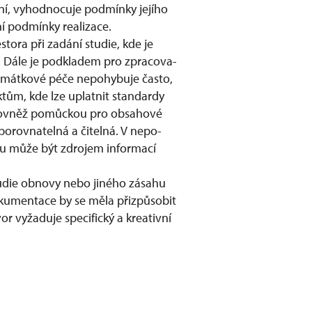
ení, vyhodnocuje podmínky jejího
ní podmínky realizace.
ora při zadání studie, kde je
. Dále je podkladem pro zpracova-
památkové péče nepohybuje často,
ktům, kde lze uplatnit standardy
e rovněž pomůckou pro obsahové
porovnatelná a čitelná. V nepo-
esu může být zdrojem informací
studie obnovy nebo jiného zásahu
kumentace by se měla přizpůsobit
vor vyžaduje specifický a kreativní