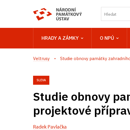
HRADY A ZÁMKY
O NPÚ
Veltrusy
Studie obnovy památky zahradního.
SLEVA
Studie obnovy pa
projektové přípra
Radek Pavlačka