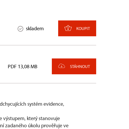
skladem
KOUPIT
PDF 13,08 MB
STÁHNOUT
dchycujících systém evidence,
e výstupem, který stanovuje
ní zadaného úkolu prověřuje ve