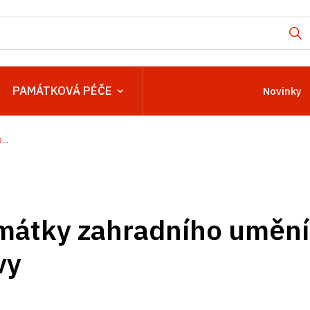
PAMÁTKOVÁ PÉČE
Novinky
..
mátky zahradního umění,
vy