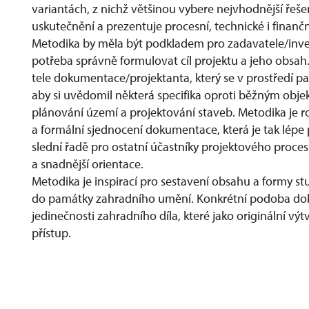
variantách, z nichž většinou vybere nejvhodnější řeš
uskutečnění a prezentuje procesní, technické i finanč
Metodika by měla být podkladem pro zadavatele/invest
potřeba správně formulovat cíl projektu a jeho obsah
tele dokumentace/projektanta, který se v prostředí 
aby si uvědomil některá specifika oproti běžným obje
plánování území a projektování staveb. Metodika j
a formální sjednocení dokumentace, která je tak lépe 
slední řadě pro ostatní účastníky projektového proc
a snadnější orientace.
Metodika je inspirací pro sestavení obsahu a formy 
do památky zahradního umění. Konkrétní podoba do
jedinečnosti zahradního díla, které jako originální výt
přístup.