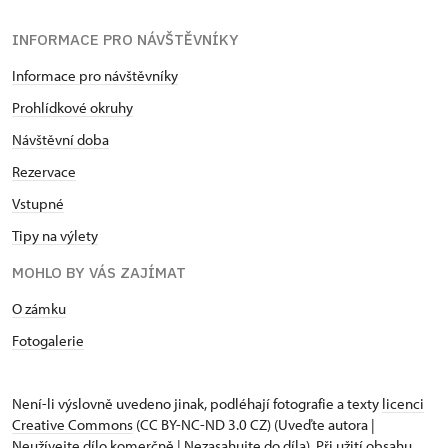
INFORMACE PRO NÁVŠTĚVNÍKY
Informace pro návštěvníky
Prohlídkové okruhy
Návštěvní doba
Rezervace
Vstupné
Tipy na výlety
MOHLO BY VÁS ZAJÍMAT
O zámku
Fotogalerie
Není-li výslovně uvedeno jinak, podléhají fotografie a texty
licenci
Creative Commons
(CC BY-NC-ND 3.0 CZ) (Uveďte autora |
Neužívejte dílo komerčně | Nezasahujte do díla). Při užití obsahu