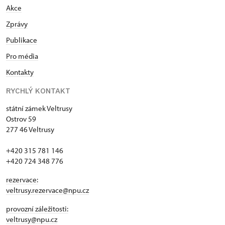
Akce
Zprávy
Publikace
Pro média
Kontakty
RYCHLÝ KONTAKT
státní zámek Veltrusy
Ostrov 59
277 46 Veltrusy
+420 315 781 146
+420 724 348 776
rezervace:
veltrusy.rezervace@npu.cz
provozní záležitosti:
veltrusy@npu.cz