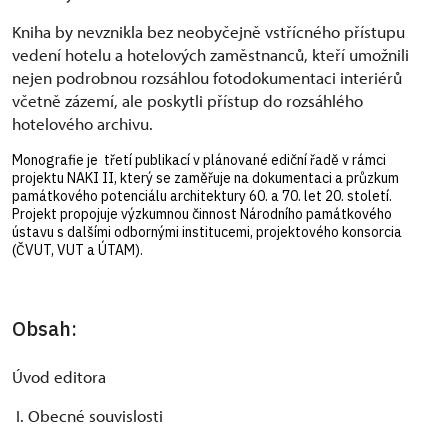
Kniha by nevznikla bez neobyčejně vstřícného přístupu
vedení hotelu a hotelových zaměstnanců, kteří umožnili
nejen podrobnou rozsáhlou fotodokumentaci interiérů
včetně zázemí, ale poskytli přístup do rozsáhlého
hotelového archivu.
Monografie je třetí publikací v plánované ediční řadě v rámci
projektu NAKI II, který se zaměřuje na dokumentaci a průzkum
památkového potenciálu architektury 60. a 70. let 20. století.
Projekt propojuje výzkumnou činnost Národního památkového
ústavu s dalšími odbornými institucemi, projektového konsorcia
(ČVUT, VUT a ÚTAM).
Obsah:
Úvod editora
I. Obecné souvislosti