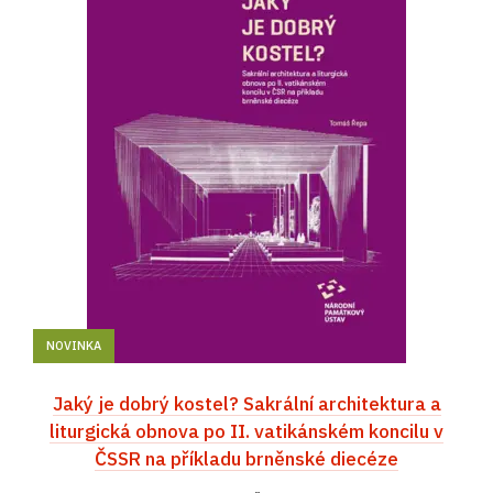
NOVINKA
Jaký je dobrý kostel? Sakrální architektura a
liturgická obnova po II. vatikánském koncilu v
ČSSR na příkladu brněnské diecéze