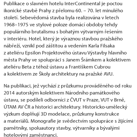
Publikace o slavném hotelu InterContinental je poctou
ikonické stavbě Prahy z přelomu 60. – 70. let minulého
století. Sebevědomá stavba byla realizována v letech
1968–1975 ve stylové poloze domácí obdoby tehdy
populárního brutalismu s bohatým výtvarným řešením
v interiéru. Hotel, který je výraznou stavbou pražského
nábřeží, vznikl pod záštitou a vedením Karla Filsaka
z ateliéru Epsilon Projektového ústavu Výstavby hlavního
města Prahy ve spolupráci s Janem Šrámkem a kolektivem
ateliéru Beta z téhož ústavu a Františkem Cubrou
a kolektivem ze Školy architektury na pražské AVU.
Na publikaci, jež vychází z průzkumu prováděného od roku
2014 autorským kolektivem Národního památkového
ústavu, se podíleli odborníci z ČVUT v Praze, VUT v Brně,
ÚTAM AV ČR a historici architektury. Historicko-umělecký
výzkum doplňují 3D modelace, průzkumy konstrukce
a materiálů. Monografie je svědectvím spolupráce s žijícími
pamětníky, spoluautory stavby, výtvarníky a bývalými
hotelovými zaměstnanci.