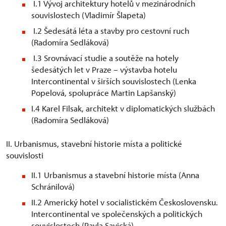
I.1 Vývoj architektury hotelů v mezinárodních
souvislostech (Vladimír Šlapeta)
I.2 Šedesátá léta a stavby pro cestovní ruch
(Radomíra Sedláková)
I.3 Srovnávací studie a soutěže na hotely
šedesátých let v Praze – výstavba hotelu
Intercontinental v širších souvislostech (Lenka
Popelová, spolupráce Martin Lapšanský)
I.4 Karel Filsak, architekt v diplomatických službách
(Radomíra Sedláková)
II. Urbanismus, stavební historie místa a politické
souvislosti
II.1 Urbanismus a stavební historie místa (Anna
Schránilová)
II.2 Americký hotel v socialistickém Československu.
Intercontinental ve společenských a politických
souvislostech (Pavla Savická)