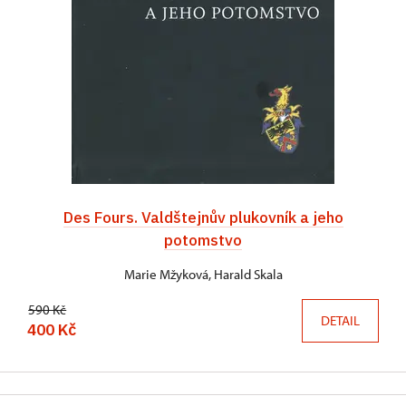
Des Fours. Valdštejnův plukovník a jeho
potomstvo
Marie Mžyková, Harald Skala
590 Kč
DETAIL
400 Kč