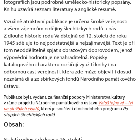
fotografiích jsou podrobně umělecko-historicky popsány.
Knihu uzavírá seznam literatury a anglické resumé.
Vizuálně atraktivní publikace je určena široké veřejnosti
a všem zájemcům o dějiny šlechtických rodů u nás.
Z dlouhé historie rodu Valdštejnů od 12. století do roku
1945 sděluje to nejpodstatnější a nejzajímavější. Text je při
tom neoddělitelně spjat s obrazovým doprovodem, jehož
výpovědní hodnota je nenahraditelná. Popisky
katalogového charakteru rozšiřují využití knihy i na
odbornou část veřejnosti, která zde může objevit i dosud
neznámá díla ze sbírkových fondů Národního památkového
ústavu.
Publikace byla vydána za finanční podpory Ministerstva kultury
v rámci projektu Národního památkového ústavu
Valdštejnové – lvi
ve službách císařů
, který je součástí dlouhodobého programu
Po
stopách šlechtických rodů
.
Obsah:
Staletí rodiny / do konce 16. století