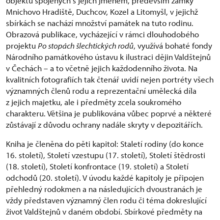
objektů spojených s jejich jménem, především zámky
Mnichovo Hradiště, Duchcov, Kozel a Litomyšl, v jejichž
sbírkách se nachází množství památek na tuto rodinu.
Obrazová publikace, vycházející v rámci dlouhodobého
projektu
Po stopách šlechtických rodů
, využívá bohaté fondy
Národního památkového ústavu k ilustraci dějin Valdštejnů
v Čechách – a to včetně jejich každodenního života. Na
kvalitních fotografiích tak čtenář uvidí nejen portréty všech
významných členů rodu a reprezentační umělecká díla
z jejich majetku, ale i předměty zcela soukromého
charakteru. Většina je publikována vůbec poprvé a některé
zůstávají z důvodu ochrany nadále skryty v depozitářích.
Kniha je členěna do pěti kapitol: Staletí rodiny (do konce
16. století), Století vzestupu (17. století), Století štědrosti
(18. století), Století konfrontace (19. století) a Století
odchodů (20. století). V úvodu každé kapitoly je připojen
přehledný rodokmen a na následujících dvoustranách je
vždy představen významný člen rodu či téma dokreslující
život Valdštejnů v daném období. Sbírkové předměty na