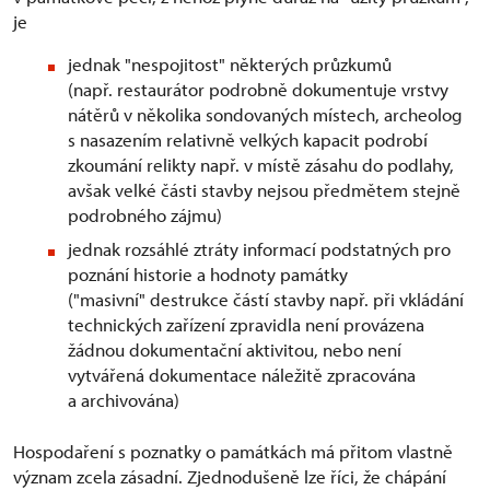
je
jednak "nespojitost" některých průzkumů
(např. restaurátor podrobně dokumentuje vrstvy
nátěrů v několika sondovaných místech, archeolog
s nasazením relativně velkých kapacit podrobí
zkoumání relikty např. v místě zásahu do podlahy,
avšak velké části stavby nejsou předmětem stejně
podrobného zájmu)
jednak rozsáhlé ztráty informací podstatných pro
poznání historie a hodnoty památky
("masivní" destrukce částí stavby např. při vkládání
technických zařízení zpravidla není provázena
žádnou dokumentační aktivitou, nebo není
vytvářená dokumentace náležitě zpracována
a archivována)
Hospodaření s poznatky o památkách má přitom vlastně
význam zcela zásadní. Zjednodušeně lze říci, že chápání