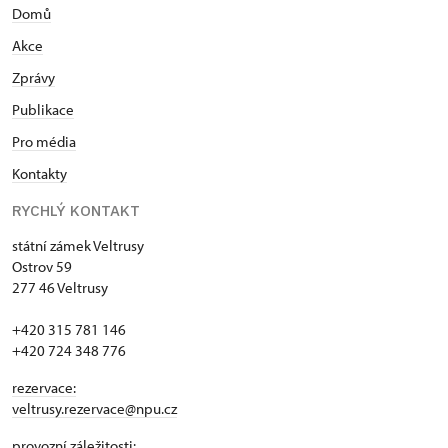
Domů
Akce
Zprávy
Publikace
Pro média
Kontakty
RYCHLÝ KONTAKT
státní zámek Veltrusy
Ostrov 59
277 46 Veltrusy
+420 315 781 146
+420 724 348 776
rezervace:
veltrusy.rezervace@npu.cz
provozní záležitosti: