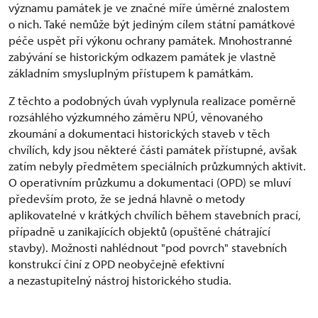
významu památek je ve značné míře úměrné znalostem
o nich. Také nemůže být jediným cílem státní památkové
péče uspět při výkonu ochrany památek. Mnohostranné
zabývání se historickým odkazem památek je vlastně
základním smysluplným přístupem k památkám.
Z těchto a podobných úvah vyplynula realizace poměrně
rozsáhlého výzkumného záměru NPÚ, věnovaného
zkoumání a dokumentaci historických staveb v těch
chvílích, kdy jsou některé části památek přístupné, avšak
zatím nebyly předmětem speciálních průzkumných aktivit.
O operativním průzkumu a dokumentaci (OPD) se mluví
především proto, že se jedná hlavně o metody
aplikovatelné v krátkých chvílích během stavebních prací,
případně u zanikajících objektů (opuštěné chátrající
stavby). Možnosti nahlédnout "pod povrch" stavebních
konstrukcí činí z OPD neobyčejně efektivní
a nezastupitelný nástroj historického studia.