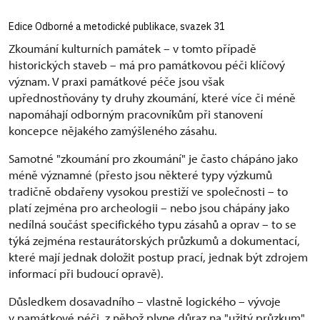
Edice Odborné a metodické publikace, svazek 31
Zkoumání kulturních památek – v tomto případě
historických staveb – má pro památkovou péči klíčový
význam. V praxi památkové péče jsou však
upřednostňovány ty druhy zkoumání, které více či méně
napomáhají odborným pracovníkům při stanovení
koncepce nějakého zamýšleného zásahu.
Samotné "zkoumání pro zkoumání" je často chápáno jako
méně významné (přesto jsou některé typy výzkumů
tradičně obdařeny vysokou prestiží ve společnosti – to
platí zejména pro archeologii – nebo jsou chápány jako
nedílná součást specifického typu zásahů a oprav – to se
týká zejména restaurátorských průzkumů a dokumentací,
které mají jednak doložit postup prací, jednak být zdrojem
informací při budoucí opravě).
Důsledkem dosavadního – vlastně logického – vývoje
v památkové péči, z něhož plyne důraz na "užitý průzkum",