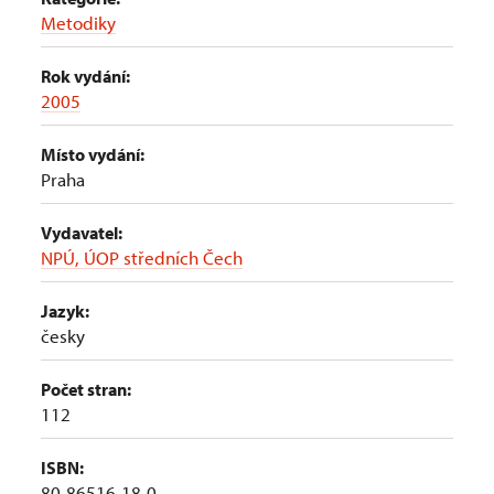
Metodiky
Rok vydání:
2005
Místo vydání:
Praha
Vydavatel:
NPÚ, ÚOP středních Čech
Jazyk:
česky
Počet stran:
112
ISBN:
80-86516-18-0