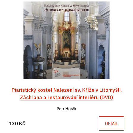
Piaristický kostel Nalezení sv. Kříže v Litomyšli.
Záchrana a restaurování interiéru (DVD)
Petr Horák
130 Kč
DETAIL