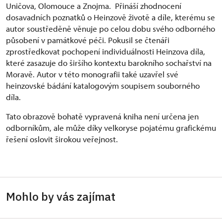
Uničova, Olomouce a Znojma. Přináší zhodnocení
dosavadních poznatků o Heinzově životě a díle, kterému se
autor soustředěně věnuje po celou dobu svého odborného
působení v památkové péči. Pokusil se čtenáři
zprostředkovat pochopení individuálnosti Heinzova díla,
které zasazuje do širšího kontextu barokního sochařství na
Moravě. Autor v této monografii také uzavřel své
heinzovské bádání katalogovým soupisem souborného
díla.
Tato obrazově bohatě vypravená kniha není určena jen
odborníkům, ale může díky velkoryse pojatému grafickému
řešení oslovit širokou veřejnost.
Mohlo by vás zajímat