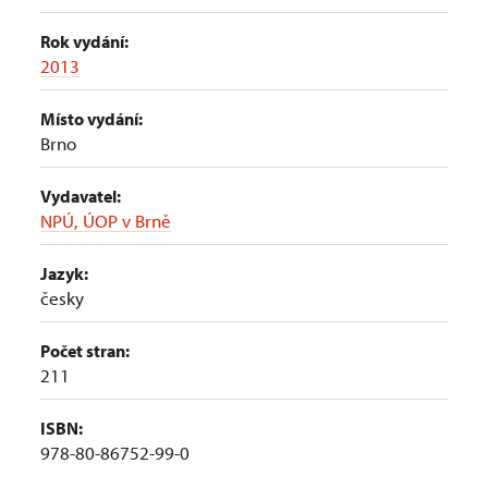
Rok vydání:
2013
Místo vydání:
Brno
Vydavatel:
NPÚ, ÚOP v Brně
Jazyk:
česky
Počet stran:
211
ISBN:
978-80-86752-99-0