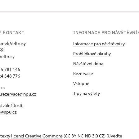
Ý KONTAKT
INFORMACE PRO NÁVŠTĚVNÍ
zámek Veltrusy
Informace pro návštěvníky
59
Prohlídkové okruhy
Veltrusy
Návštěvní doba
15 781 146
Rezervace
24 348 776
Vstupné
ce:
Tipy na výlety
y.rezervace@npu.cz
 záležitosti:
y@npu.cz
 texty
licenci Creative Commons
(CC BY-NC-ND 3.0 CZ) (Uveďte