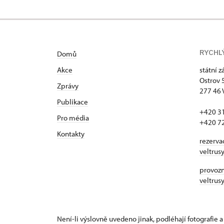
RYCHL
Domů
Akce
státní 
Ostrov 
Zprávy
277 46 
Publikace
+420 3
Pro média
+420 7
Kontakty
rezerva
veltrus
provozní
veltrus
Není-li výslovně uvedeno jinak, podléhají fotografie a