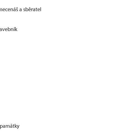
 mecenáš a sběratel
tavebník
í památky