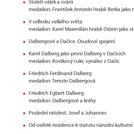
Století válek a svárů
medailon: František Antonín hrabě Berka jako
V odlesku velkého světa
medailon: Kare! Maxmilián hrabě Ostein jako s
Dalbergové a Dačice. Osudové spojení
Karel Dalberg jako první Dalberg v Dačicích
medailon: Kostkový cukr, vynález z Dačic
Friedrich Ferdinand Dalberg
medailon: Terezie Dalbergová
Friedrich Egbert Dalberg
medailon: Dalbergové a knihy
Poslední ratolest. Josef a Johannes
Od osiřelé rezidence k statutu národní kulturn