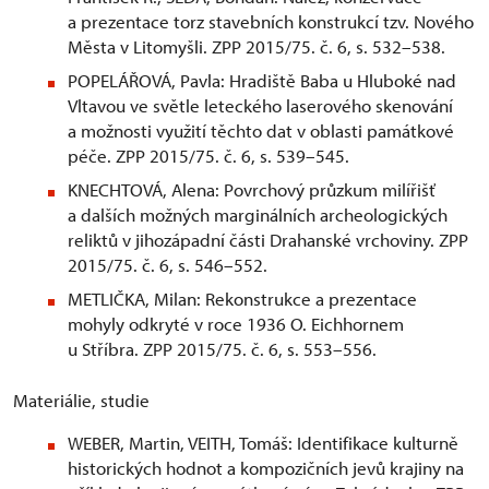
a prezentace torz stavebních konstrukcí tzv. Nového
Města v Litomyšli. ZPP 2015/75. č. 6, s. 532–538.
POPELÁŘOVÁ, Pavla: Hradiště Baba u Hluboké nad
Vltavou ve světle leteckého laserového skenování
a možnosti využití těchto dat v oblasti památkové
péče. ZPP 2015/75. č. 6, s. 539–545.
KNECHTOVÁ, Alena: Povrchový průzkum milířišť
a dalších možných marginálních archeologických
reliktů v jihozápadní části Drahanské vrchoviny. ZPP
2015/75. č. 6, s. 546–552.
METLIČKA, Milan: Rekonstrukce a prezentace
mohyly odkryté v roce 1936 O. Eichhornem
u Stříbra. ZPP 2015/75. č. 6, s. 553–556.
Materiálie, studie
WEBER, Martin, VEITH, Tomáš: Identifikace kulturně
historických hodnot a kompozičních jevů krajiny na