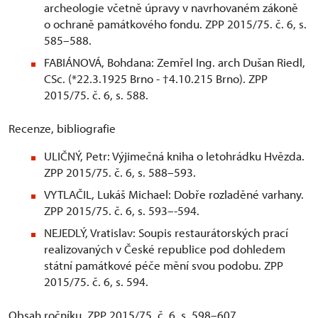
archeologie včetně úpravy v navrhovaném zákoně
o ochraně památkového fondu. ZPP 2015/75. č. 6, s.
585–588.
FABIÁNOVÁ, Bohdana: Zemřel Ing. arch Dušan Riedl,
CSc. (*22.3.1925 Brno - †4.10.215 Brno). ZPP
2015/75. č. 6, s. 588.
Recenze, bibliografie
ULIČNÝ, Petr: Výjimečná kniha o letohrádku Hvězda.
ZPP 2015/75. č. 6, s. 588–593.
VYTLAČIL, Lukáš Michael: Dobře rozladěné varhany.
ZPP 2015/75. č. 6, s. 593–-594.
NEJEDLÝ, Vratislav: Soupis restaurátorských prací
realizovaných v České republice pod dohledem
státní památkové péče mění svou podobu. ZPP
2015/75. č. 6, s. 594.
Obsah ročníku. ZPP 2015/75. č. 6, s. 598–607.