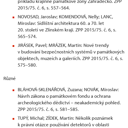
příkladu krajinné památkové zóny Zahrádecko. ZPP
2015/75. č. 6, s. 557–564.
NOVOSAD, Jaroslav; KOMENDOVÁ, Nelly; LANC,
Miroslav: Sídlištní architektura 60. a 70. let
20. století ve Zlínském kraji. ZPP 2015/75. č. 6, s.
565–574.
JIRÁSEK, Pavel; MRÁZEK, Martin: Nové trendy
v budování bezpečnostních systémů v památkových
objektech, muzeích a galeriích. ZPP 2015/75. č. 6, s.
575–580.
Různé
BLÁHOVÁ-SKLENÁŘOVÁ, Zuzana; NOVÁK, Miroslav:
Návrh zákona o památkovém fondu a ochrana
archeologického dědictví – neakademický pohled.
ZPP 2015/75. č. 6, s. 581–585.
TUPÝ, Michal; ZÍDEK, Martin: Několik poznámek
k právní otázce používání detektorů v oblasti