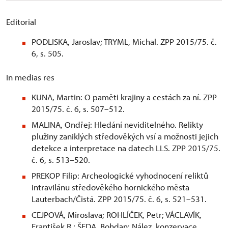
Editorial
PODLISKA, Jaroslav; TRYML, Michal. ZPP 2015/75. č.
6, s. 505.
In medias res
KUNA, Martin: O paměti krajiny a cestách za ní. ZPP
2015/75. č. 6, s. 507–512.
MALINA, Ondřej: Hledání neviditelného. Relikty
plužiny zaniklých středověkých vsí a možnosti jejich
detekce a interpretace na datech LLS. ZPP 2015/75.
č. 6, s. 513–520.
PREKOP Filip: Archeologické vyhodnocení reliktů
intravilánu středověkého hornického města
Lauterbach/Čistá. ZPP 2015/75. č. 6, s. 521–531.
CEJPOVÁ, Miroslava; ROHLÍČEK, Petr; VÁCLAVÍK,
František R.; ŠEDA, Bohdan: Nález, konzervace