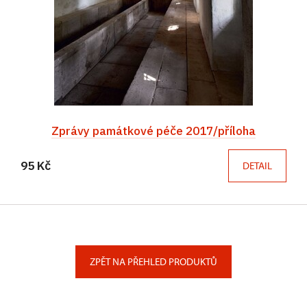
Zprávy památkové péče 2017/příloha
95 Kč
DETAIL
ZPĚT NA PŘEHLED PRODUKTŮ