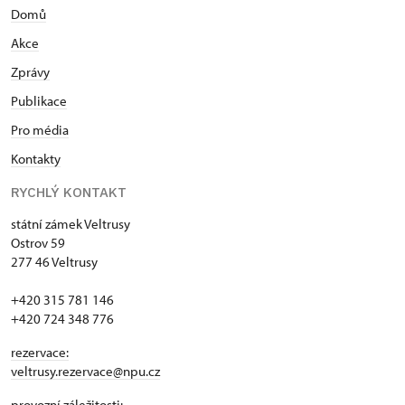
Domů
Akce
Zprávy
Publikace
Pro média
Kontakty
RYCHLÝ KONTAKT
státní zámek Veltrusy
Ostrov 59
277 46 Veltrusy
+420 315 781 146
+420 724 348 776
rezervace:
veltrusy.rezervace@npu.cz
provozní záležitosti: