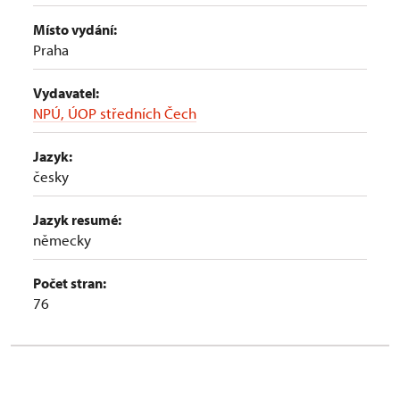
Místo vydání:
Praha
Vydavatel:
NPÚ, ÚOP středních Čech
Jazyk:
česky
Jazyk resumé:
německy
Počet stran:
76