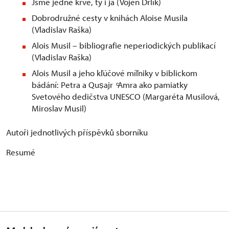
Jsme jedné krve, ty i já (Vojen Drlík)
Dobrodružné cesty v knihách Aloise Musila
(Vladislav Raška)
Alois Musil – bibliografie neperiodických publikací
(Vladislav Raška)
Alois Musil a jeho kľúčové míľniky v biblickom
bádání: Petra a Quṣajr ͨAmra ako pamiatky
Svetového dedičstva UNESCO (Margaréta Musilová,
Miroslav Musil)
Autoři jednotlivých příspěvků sborníku
Resumé