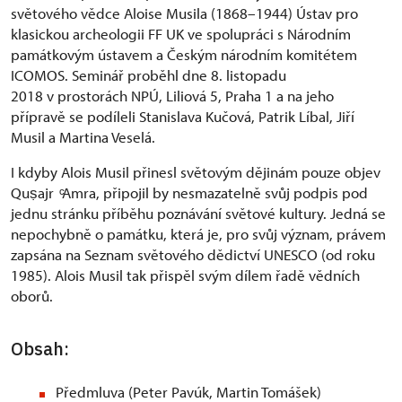
světového vědce Aloise Musila (1868–1944) Ústav pro
klasickou archeologii FF UK ve spolupráci s Národním
památkovým ústavem a Českým národním komitétem
ICOMOS. Seminář proběhl dne 8. listopadu
2018 v prostorách NPÚ, Liliová 5, Praha 1 a na jeho
přípravě se podíleli Stanislava Kučová, Patrik Líbal, Jiří
Musil a Martina Veselá.
I kdyby Alois Musil přinesl světovým dějinám pouze objev
Quṣajr ͨAmra, připojil by nesmazatelně svůj podpis pod
jednu stránku příběhu poznávání světové kultury. Jedná se
nepochybně o památku, která je, pro svůj význam, právem
zapsána na Seznam světového dědictví UNESCO (od roku
1985). Alois Musil tak přispěl svým dílem řadě vědních
oborů.
Obsah:
Předmluva (Peter Pavúk, Martin Tomášek)