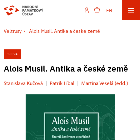
EN
Veltrusy
Alois Musil. Antika a české země
SLEVA
Alois Musil. Antika a české země
Stanislava Kučová
|
Patrik Líbal
|
Martina Veselá (edd.)