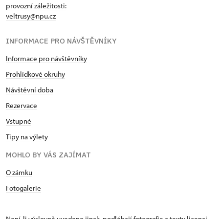
provozní záležitosti:
veltrusy@npu.cz
INFORMACE PRO NÁVŠTĚVNÍKY
Informace pro návštěvníky
Prohlídkové okruhy
Návštěvní doba
Rezervace
Vstupné
Tipy na výlety
MOHLO BY VÁS ZAJÍMAT
O zámku
Fotogalerie
Není-li výslovně uvedeno jinak, podléhají fotografie a texty
licenci