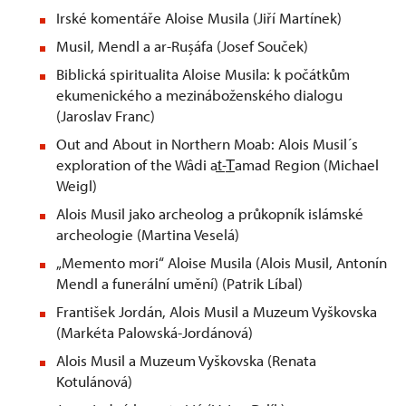
Irské komentáře Aloise Musila (Jiří Martínek)
Musil, Mendl a ar-Rușáfa (Josef Souček)
Biblická spiritualita Aloise Musila: k počátkům
ekumenického a mezináboženského dialogu
(Jaroslav Franc)
Out and About in Northern Moab: Alois Musil´s
exploration of the Wâdi at̲-T̲amad Region (Michael
Weigl)
Alois Musil jako archeolog a průkopník islámské
archeologie (Martina Veselá)
„Memento mori“ Aloise Musila (Alois Musil, Antonín
Mendl a funerální umění) (Patrik Líbal)
František Jordán, Alois Musil a Muzeum Vyškovska
(Markéta Palowská-Jordánová)
Alois Musil a Muzeum Vyškovska (Renata
Kotulánová)