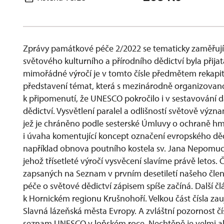
Zprávy památkové péče 2/2022 se tematicky zaměřu
světového kulturního a přírodního dědictví byla přijata
mimořádné výročí je v tomto čísle předmětem rekapitul
představení témat, která s mezinárodně organizovanou 
k připomenutí, že UNESCO pokročilo i v sestavování d
dědictví. Vysvětlení paralel a odlišností světově v
jež je chráněno podle sesterské Úmluvy o ochraně hm
i úvaha komentující koncept označení evropského děd
například obnova poutního kostela sv. Jana Nepomu
jehož třísetleté výročí vysvěcení slavíme právě letos. 
zapsaných na Seznam v prvním desetiletí našeho člen
péče o světové dědictví zápisem spíše začíná. Další čl
k Hornickém regionu Krušnohoří. Velkou část čísla zau
Slavná lázeňská města Evropy. A zvláštní pozornost
seznam UNESCO v loňském roce. Nechtěně je velmi ak