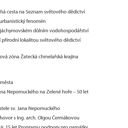
uhá cesta na Seznam světového dědictví
 urbanistický fenomén
o jáchymovském důlním vodohospodářství
í přírodní lokalitou světového dědictví
ová zóna Žatecká chmelařská krajina
o města
Jana Nepomuckého na Zelené hoře – 50 let
stele sv. Jana Nepomuckého
Rozhovor s Ing. arch. Olgou Čermákovou
ová: 15 let Programu podpory pro památky