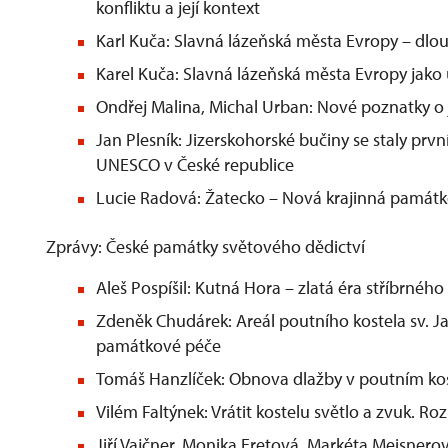
konfliktu a její kontext
Karl Kuča: Slavná lázeňská města Evropy – dlo
Karel Kuča: Slavná lázeňská města Evropy jako
Ondřej Malina, Michal Urban: Nové poznatky 
Jan Plesník: Jizerskohorské bučiny se staly prvn
UNESCO v České republice
Lucie Radová: Žatecko – Nová krajinná památk
Zprávy: České památky světového dědictví
Aleš Pospíšil: Kutná Hora – zlatá éra stříbrnéh
Zdeněk Chudárek: Areál poutního kostela sv. 
památkové péče
Tomáš Hanzlíček: Obnova dlažby v poutním ko
Vilém Faltýnek: Vrátit kostelu světlo a zvuk. 
Jiří Vajčner, Monika Eretová, Markéta Meisner