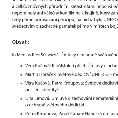
a celků, zničených přírodními katastrofami nebo vále
nepominuly ani válečný konflikt na Ukrajině, který zah
tedy přímé porušování principů, na nichž bylo UNESCO
svědectvím o záchraně památek přímo v místech bojů
Obsah:
In Medias Res: 50. výročí Úmluvy o ochraně světového
Věra Kučová: K půlstoletí přijetí Úmluvy o och
Martin Horáček: Světové dědictví UNESCO – mez
Věra Kučová, Petra Kroupová: Světové dědictví a
posílení identity?
Dita Limová: Úmluva o zachování nemateriální
o ochraně světového dědictví
Petra Kroupová, Pavel Caban: Haagská úmluva 