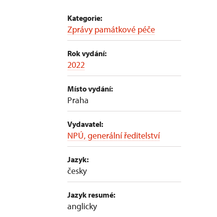
Kategorie:
Zprávy památkové péče
Rok vydání:
2022
Místo vydání:
Praha
Vydavatel:
NPÚ, generální ředitelství
Jazyk:
česky
Jazyk resumé:
anglicky