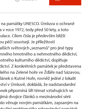
jí na památky UNESCO. Úmluva o ochraně
 v roce 1972, tedy před 50 lety, a toto
ace. Cílem čísla je především bližší
péčí souvisejí. Je příležitostí
alších světových „seznamů“ pro jiné typy
ýznamného hmotného a nehmotného dědictví,
otného kulturního dědictví, doplňuje
ictví. Z konkrétních památek je představena
ckého na Zelené hoře ve Žďáře nad Sázavou,
Článek o Kutné Hoře, rovněž jedné z lokalit
ství v Úmluvě, dokládá, že nadstandardní
ánek připomíná šíři témat vztahujících se
jímá dvojice článků o mezinárodní sérii
 číslo věnuje novým památkám, zapsaným na
tuální problematika rekonstrukcí památek