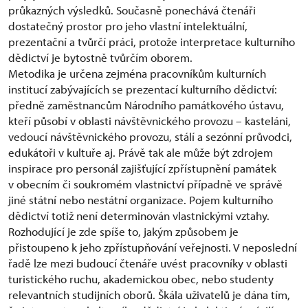
průkazných výsledků. Současně ponechává čtenáři
dostatečný prostor pro jeho vlastní intelektuální,
prezentační a tvůrčí práci, protože interpretace kulturního
dědictví je bytostně tvůrčím oborem.
Metodika je určena zejména pracovníkům kulturních
institucí zabývajících se prezentací kulturního dědictví:
předně zaměstnancům Národního památkového ústavu,
kteří působí v oblasti návštěvnického provozu – kasteláni,
vedoucí návštěvnického provozu, stálí a sezónní průvodci,
edukátoři v kultuře aj. Právě tak ale může být zdrojem
inspirace pro personál zajišťující zpřístupnění památek
v obecním či soukromém vlastnictví případně ve správě
jiné státní nebo nestátní organizace. Pojem kulturního
dědictví totiž není determinován vlastnickými vztahy.
Rozhodující je zde spíše to, jakým způsobem je
přistoupeno k jeho zpřístupňování veřejnosti. V neposlední
řadě lze mezi budoucí čtenáře uvést pracovníky v oblasti
turistického ruchu, akademickou obec, nebo studenty
relevantních studijních oborů. Škála uživatelů je dána tím,