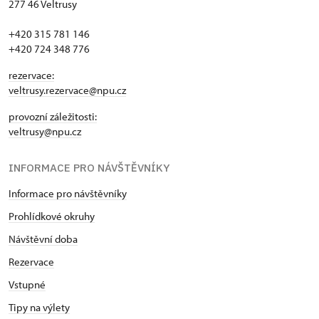
277 46 Veltrusy
+420 315 781 146
+420 724 348 776
rezervace:
veltrusy.rezervace@npu.cz
provozní záležitosti:
veltrusy@npu.cz
INFORMACE PRO NÁVŠTĚVNÍKY
Informace pro návštěvníky
Prohlídkové okruhy
Návštěvní doba
Rezervace
Vstupné
Tipy na výlety