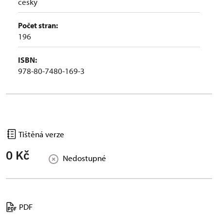
česky
Počet stran:
196
ISBN:
978-80-7480-169-3
Tištěná verze
0 Kč
Nedostupné
PDF