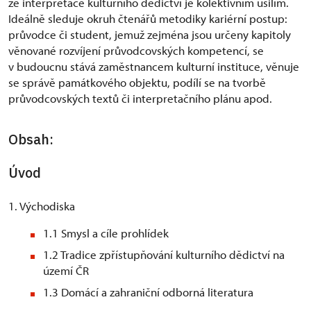
že interpretace kulturního dědictví je kolektivním úsilím.
Ideálně sleduje okruh čtenářů metodiky kariérní postup:
průvodce či student, jemuž zejména jsou určeny kapitoly
věnované rozvíjení průvodcovských kompetencí, se
v budoucnu stává zaměstnancem kulturní instituce, věnuje
se správě památkového objektu, podílí se na tvorbě
průvodcovských textů či interpretačního plánu apod.
Obsah:
Úvod
1. Východiska
1.1 Smysl a cíle prohlídek
1.2 Tradice zpřístupňování kulturního dědictví na
území ČR
1.3 Domácí a zahraniční odborná literatura