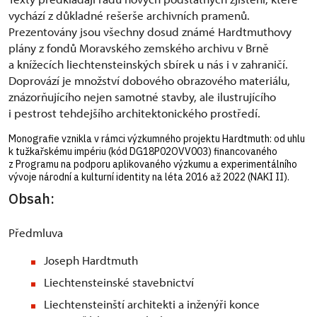
vychází z důkladné rešerše archivních pramenů.
Prezentovány jsou všechny dosud známé Hardtmuthovy
plány z fondů Moravského zemského archivu v Brně
a knížecích liechtensteinských sbírek u nás i v zahraničí.
Doprovází je množství dobového obrazového materiálu,
znázorňujícího nejen samotné stavby, ale ilustrujícího
i pestrost tehdejšího architektonického prostředí.
Monografie vznikla v rámci výzkumného projektu Hardtmuth: od uhlu
k tužkařskému impériu (kód DG18P02OVV003) financovaného
z Programu na podporu aplikovaného výzkumu a experimentálního
vývoje národní a kulturní identity na léta 2016 až 2022 (NAKI II).
Obsah:
Předmluva
Joseph Hardtmuth
Liechtensteinské stavebnictví
Liechtensteinští architekti a inženýři konce