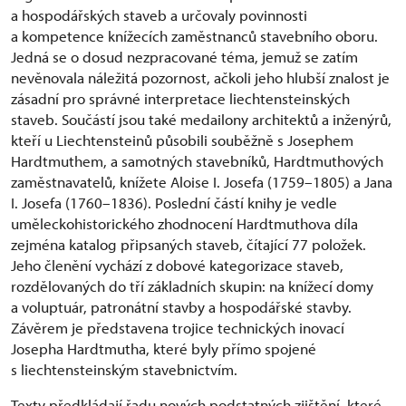
a hospodářských staveb a určovaly povinnosti
a kompetence knížecích zaměstnanců stavebního oboru.
Jedná se o dosud nezpracované téma, jemuž se zatím
nevěnovala náležitá pozornost, ačkoli jeho hlubší znalost je
zásadní pro správné interpretace liechtensteinských
staveb. Součástí jsou také medailony architektů a inženýrů,
kteří u Liechtensteinů působili souběžně s Josephem
Hardtmuthem, a samotných stavebníků, Hardtmuthových
zaměstnavatelů, knížete Aloise I. Josefa (1759–1805) a Jana
I. Josefa (1760–1836). Poslední částí knihy je vedle
uměleckohistorického zhodnocení Hardtmuthova díla
zejména katalog připsaných staveb, čítající 77 položek.
Jeho členění vychází z dobové kategorizace staveb,
rozdělovaných do tří základních skupin: na knížecí domy
a voluptuár, patronátní stavby a hospodářské stavby.
Závěrem je představena trojice technických inovací
Josepha Hardtmutha, které byly přímo spojené
s liechtensteinským stavebnictvím.
Texty předkládají řadu nových podstatných zjištění, které