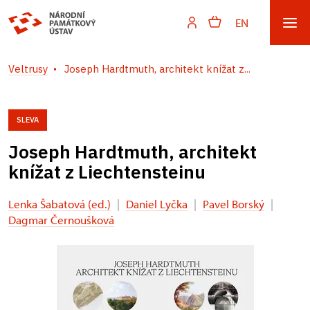
EN
Veltrusy
Joseph Hardtmuth, architekt knížat z...
SLEVA
Joseph Hardtmuth, architekt
knížat z Liechtensteinu
Lenka Šabatová (ed.)
|
Daniel Lyčka
|
Pavel Borský
|
Dagmar Černoušková