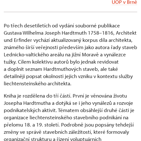
ÚOP v Brně
Po třech desetiletích od vydání souborné publikace
Gustava Wilhelma Joseph Hardtmuth 1758–1816, Architekt
und Erfinder vychází aktualizovaný korpus díla architekta,
známého širší veřejnosti především jako autora řady staveb
Lednicko-valtického areálu na jižní Moravě a vynálezce
tužky. Cílem kolektivu autorů bylo jednak revidovat
a doplnit seznam Hardtmuthových staveb, ale také
detailněji popsat okolnosti jejich vzniku v kontextu služby
liechtensteinského architekta.
Kniha je rozdělena do tří částí. První je věnována životu
Josepha Hardtmutha a dotýká se i jeho vynálezů a rozvoje
podnikatelských aktivit. Tématem obsáhlejší druhé části je
organizace liechtensteinského stavebního podnikání na
přelomu 18. a 19. století. Podrobně jsou popsány tehdejší
změny ve správě stavebních záležitostí, které formovaly
organizační strukturu a řízení voluptuárních