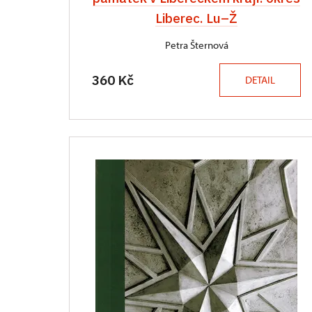
Liberec. Lu–Ž
Petra Šternová
360 Kč
DETAIL