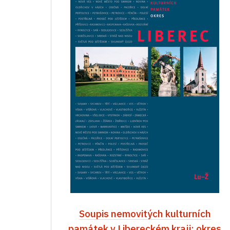
Soupis nemovitých kulturních
památek v Libereckém kraji: okres