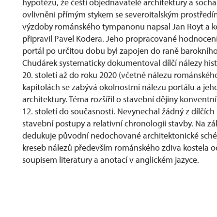
hypotézu, že čeští objednavatelé architektury a sochařs
ovlivněni přímým stykem se severoitalským prostředím
výzdoby románského tympanonu napsal Jan Royt a 
připravil Pavel Kodera. Jeho propracované hodnocen
portál po určitou dobu byl zapojen do raně barokního
Chudárek systematicky dokumentoval dílčí nálezy histor
20. století až do roku 2020 (včetně nálezu románského
kapitolách se zabývá okolnostmi nálezu portálu a jeh
architektury. Téma rozšířil o stavební dějiny konventn
12. století do současnosti. Nevynechal žádný z dílčíc
stavební postupy a relativní chronologii stavby. Na 
dedukuje původní nedochované architektonické schém
kreseb nálezů především románského zdiva kostela o
soupisem literatury a anotací v anglickém jazyce.