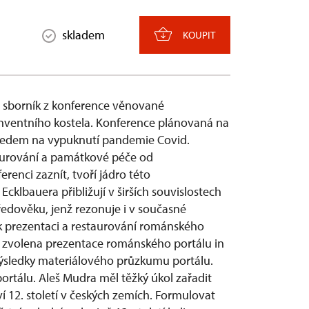
skladem
KOUPIT
t sborník z konference věnované
nventního kostela. Konference plánovaná na
ohledem na vypuknutí pandemie Covid.
taurování a památkové péče od
enci zaznít, tvoří jádro této
cklbauera přibližují v širších souvislostech
ředověku, jenž rezonuje i v současné
p k prezentaci a restaurování románského
la zvolena prezentace románského portálu in
výsledky materiálového průzkumu portálu.
ortálu. Aleš Mudra měl těžký úkol zařadit
í 12. století v českých zemích. Formulovat