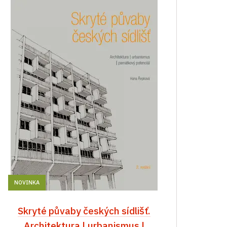
NOVINKA
Skryté půvaby českých sídlišť.
Architektura | urbanismus |