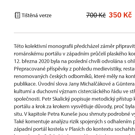
350 Kč
700 Kč
Tištěná verze
Této kolektivní monografii předcházel záměr připravi
románskému portálu v západním průčelí plaského ko
12. března 2020 byla na poslední chvíli odvolána s 
Přepracované příspěvky z pohledu medievistiky, res
renomovaných českých odborníků, které měly na konfer
publikace. Úvodní slova Jany Michalčákové a Güntera E
kulturní a duchovní význam cisterciáckého řádu ve st
společnosti. Petr Skalický popisuje metodický přístu
portálu a krok za krokem vysvětluje důvody, proč by
situ. V kapitole Petra Kuneše jsou shrnuty podrobné 
Také komentuje analýzu rizik spojených s odhalením p
západní portál kostela v Plasích do kontextu sochařstv