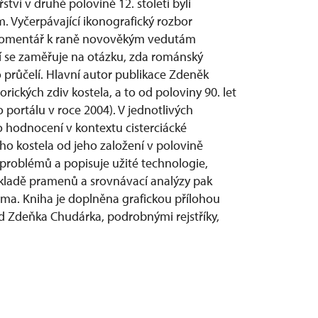
tví v druhé polovině 12. století byli
. Vyčerpávající ikonografický rozbor
komentář k raně novověkým vedutám
í se zaměřuje na otázku, zda románský
 průčelí. Hlavní autor publikace Zdeněk
ických zdiv kostela, a to od poloviny 90. let
 portálu v roce 2004). V jednotlivých
o hodnocení v kontextu cisterciácké
ího kostela od jeho založení v polovině
h problémů a popisuje užité technologie,
základě pramenů a srovnávací analýzy pak
a. Kniha je doplněna grafickou přílohou
d Zdeňka Chudárka, podrobnými rejstříky,