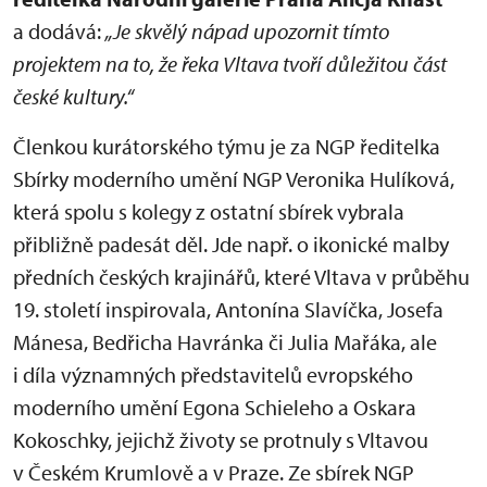
a dodává:
„Je skvělý nápad upozornit tímto
projektem na to, že řeka Vltava tvoří důležitou část
české kultury.“
Členkou kurátorského týmu je za NGP ředitelka
Sbírky moderního umění NGP Veronika Hulíková,
která spolu s kolegy z ostatní sbírek vybrala
přibližně padesát děl. Jde např. o ikonické malby
předních českých krajinářů, které Vltava v průběhu
19. století inspirovala, Antonína Slavíčka, Josefa
Mánesa, Bedřicha Havránka či Julia Mařáka, ale
i díla významných představitelů evropského
moderního umění Egona Schieleho a Oskara
Kokoschky, jejichž životy se protnuly s Vltavou
v Českém Krumlově a v Praze. Ze sbírek NGP