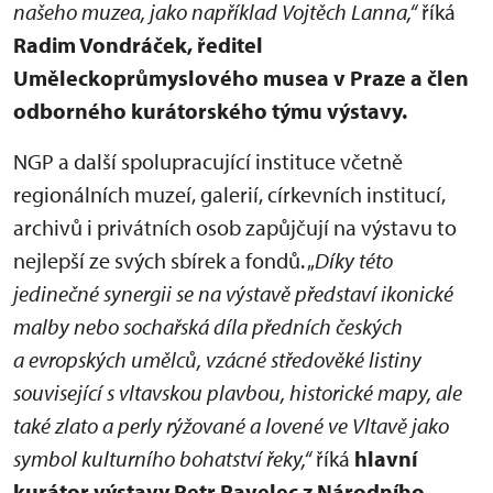
našeho muzea, jako například Vojtěch Lanna,“
říká
Radim Vondráček, ředitel
Uměleckoprůmyslového musea v Praze
a člen
odborného kurátorského týmu výstavy.
NGP a další spolupracující instituce včetně
regionálních muzeí, galerií, církevních institucí,
archivů i privátních osob zapůjčují na výstavu to
nejlepší ze svých sbírek a fondů. „
Díky této
jedinečné synergii se na výstavě představí ikonické
malby nebo sochařská díla předních českých
a evropských umělců, vzácné středověké listiny
související s vltavskou plavbou, historické mapy, ale
také zlato a perly rýžované a lovené ve Vltavě jako
symbol kulturního bohatství řeky,“
říká
hlavní
kurátor výstavy Petr Pavelec z Národního