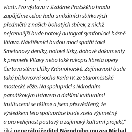
vlasti. Pro výstavu v Jízdárně Pražského hradu
zapůjčíme celou řadu unikátních sbírkových
předmětů z našich bohatých sbírek, z nichž
nejcennější bude notový autograf symfonické básně
Vltava. Návštěvníci budou moci spatřit také
Smetanovy deníky, notové tisky, dobové dokumenty
k premiéře Vltavy nebo také rukopis libreta opery
Čertova stěna Elišky Krásnohorské. Zajímavostí bude
také pískovcová socha Karla IV. ze Staroměstské
mostecké věže. Na spolupráci s Národním
památkovým ústavem a dalšími kulturními
institucemi se těšíme a jsem přesvědčený, že
výsledkem této spolupráce bude zcela výjimečný
a pro veřejnost poutavý a zajímavý kulturní projekt,“
říká
generální ředitel Národního muzea Michal