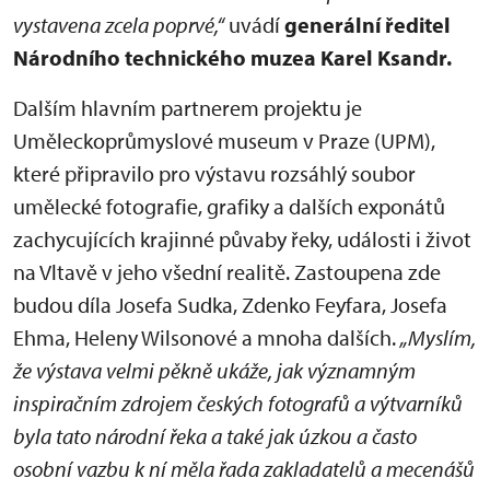
vystavena zcela poprvé,“
uvádí
generální ředitel
Národního technického muzea Karel Ksandr.
Dalším hlavním partnerem projektu je
Uměleckoprůmyslové museum v Praze (UPM),
které připravilo pro výstavu rozsáhlý soubor
umělecké fotografie, grafiky a dalších exponátů
zachycujících krajinné půvaby řeky, události i život
na Vltavě v jeho všední realitě. Zastoupena zde
budou díla Josefa Sudka, Zdenko Feyfara, Josefa
Ehma, Heleny Wilsonové a mnoha dalších.
„Myslím,
že výstava velmi pěkně ukáže, jak významným
inspiračním zdrojem českých fotografů a výtvarníků
byla tato národní řeka a také jak úzkou a často
osobní vazbu k ní měla řada zakladatelů a mecenášů