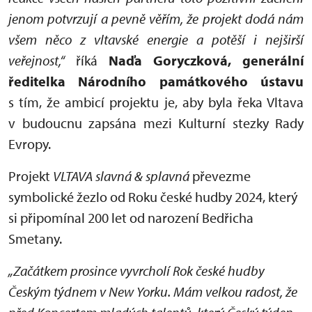
jenom potvrzují a pevně věřím, že projekt dodá nám
všem něco z vltavské energie a potěší i nejširší
veřejnost,“
říká
Naďa Goryczková, generální
ředitelka Národního památkového ústavu
s tím, že ambicí projektu je, aby byla řeka Vltava
v budoucnu zapsána mezi Kulturní stezky Rady
Evropy.
Projekt
VLTAVA slavná & splavná
převezme
symbolické žezlo od Roku české hudby 2024, který
si připomínal 200 let od narození Bedřicha
Smetany.
„Začátkem prosince vyvrcholí Rok české hudby
Českým týdnem v New Yorku. Mám velkou radost, že