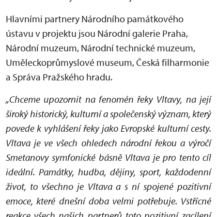
Hlavními partnery Národního památkového
ústavu v projektu jsou Národní galerie Praha,
Národní muzeum, Národní technické muzeum,
Uměleckoprůmyslové museum, Česká filharmonie
a Správa Pražského hradu.
„Chceme upozornit na fenomén řeky Vltavy, na její
široký historický, kulturní a společenský význam, který
povede k vyhlášení řeky jako Evropské kulturní cesty.
Vltava je ve všech ohledech národní řekou a výročí
Smetanovy symfonické básně Vltava je pro tento cíl
ideální. Památky, hudba, dějiny, sport, každodenní
život, to všechno je Vltava a s ní spojené pozitivní
emoce, které dnešní doba velmi potřebuje. Vstřícné
reakce všech našich partnerů toto pozitivní zacílení