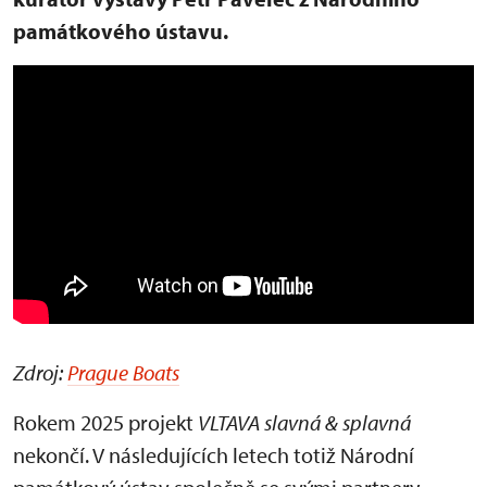
památkového ústavu.
Zdroj:
Prague Boats
Rokem 2025 projekt
VLTAVA slavná & splavná
nekončí. V následujících letech totiž Národní