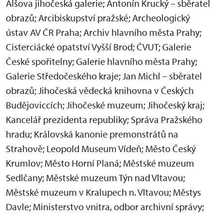
Alšova jihočeská galerie; Antonín Krucký – sběratel
obrazů; Arcibiskupství pražské; Archeologický
ústav AV ČR Praha; Archiv hlavního města Prahy;
Cisterciácké opatství Vyšší Brod; ČVUT; Galerie
České spořitelny; Galerie hlavního města Prahy;
Galerie Středočeského kraje; Jan Michl – sběratel
obrazů; Jihočeská vědecká knihovna v Českých
Budějoviccích; Jihočeské muzeum; Jihočeský kraj;
Kancelář prezidenta republiky; Správa Pražského
hradu; Královská kanonie premonstrátů na
Strahově; Leopold Museum Vídeň; Město Český
Krumlov; Město Horní Planá; Městské muzeum
Sedlčany; Městské muzeum Týn nad Vltavou;
Městské muzeum v Kralupech n. Vltavou; Městys
Davle; Ministerstvo vnitra, odbor archivní správy;