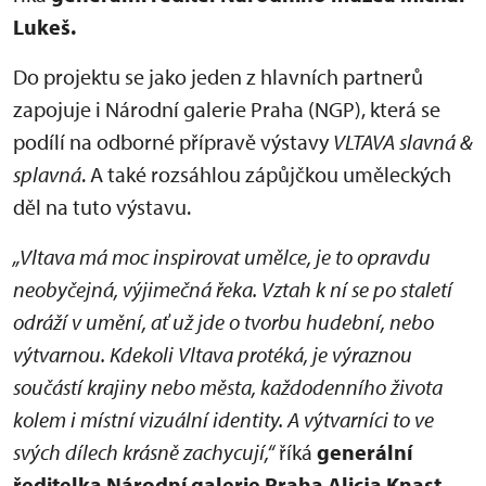
Lukeš.
Do projektu se jako jeden z hlavních partnerů
zapojuje i Národní galerie Praha (NGP), která se
podílí na odborné přípravě výstavy
VLTAVA slavná &
splavná
. A také rozsáhlou zápůjčkou uměleckých
děl na tuto výstavu.
„Vltava má moc inspirovat umělce, je to opravdu
neobyčejná, výjimečná řeka. Vztah k ní se po staletí
odráží v umění, ať už jde o tvorbu hudební, nebo
výtvarnou. Kdekoli Vltava protéká, je výraznou
součástí krajiny nebo města, každodenního života
kolem i místní vizuální identity. A výtvarníci to ve
svých dílech krásně zachycují,“
říká
generální
ředitelka Národní galerie Praha Alicja Knast