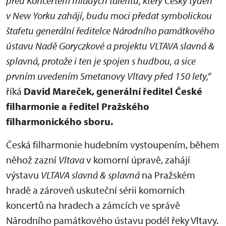
před Koncertem mladých talentů, který Český týden
v New Yorku zahájí, budu moci předat symbolickou
štafetu generální ředitelce Národního památkového
ústavu Nadě Goryczkové a projektu VLTAVA slavná &
splavná, protože i ten je spojen s hudbou, a sice
prvním uvedením Smetanovy Vltavy před 150 lety,“
říká
David Mareček, generální ředitel České
filharmonie a ředitel Pražského
filharmonického sboru.
Česká filharmonie hudebním vystoupením, během
něhož zazní
Vltava
v komorní úpravě, zahájí
výstavu
VLTAVA slavná & splavná
na Pražském
hradě a zároveň uskuteční sérii komorních
koncertů na hradech a zámcích ve správě
Národního památkového ústavu podél řeky Vltavy.