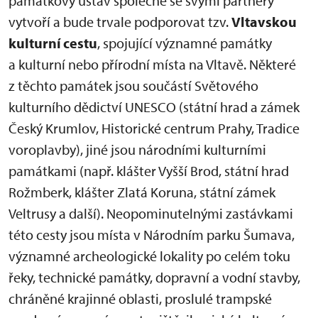
památkový ústav společně se svými partnery
vytvoří a bude trvale podporovat tzv.
Vltavskou
kulturní cestu
, spojující významné památky
a kulturní nebo přírodní místa na Vltavě. Některé
z těchto památek jsou součástí Světového
kulturního dědictví UNESCO (státní hrad a zámek
Český Krumlov, Historické centrum Prahy, Tradice
voroplavby), jiné jsou národními kulturními
památkami (např. klášter Vyšší Brod, státní hrad
Rožmberk, klášter Zlatá Koruna, státní zámek
Veltrusy a další). Neopominutelnými zastávkami
této cesty jsou místa v Národním parku Šumava,
významné archeologické lokality po celém toku
řeky, technické památky, dopravní a vodní stavby,
chráněné krajinné oblasti, proslulé trampské