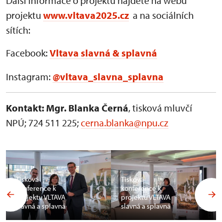
Další informace o projektu najdete na webu
projektu
www.vltava2025.cz
a na sociálních
sítích:
Facebook:
Vltava slavná & splavná
Instagram:
@vltava_slavna_splavna
Kontakt: Mgr. Blanka Černá
, tisková mluvčí
NPÚ;
724 511 225;
cerna.blanka@npu.cz
Tisková
Tisková
konference k
konference k
projektu VLTAVA
projektu VLTAVA
slavná a splavná
slavná a splavná