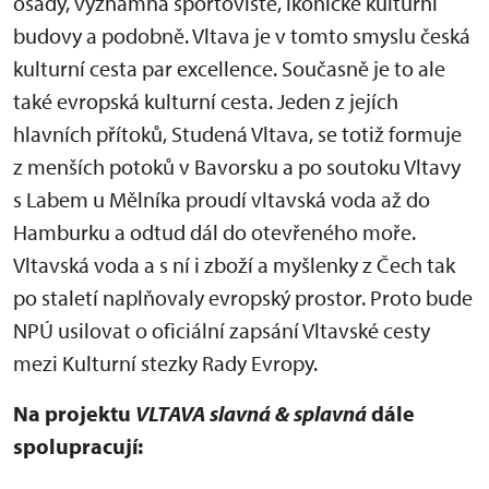
osady, významná sportoviště, ikonické kulturní
budovy a podobně. Vltava je v tomto smyslu česká
kulturní cesta par excellence. Současně je to ale
také evropská kulturní cesta. Jeden z jejích
hlavních přítoků, Studená Vltava, se totiž formuje
z menších potoků v Bavorsku a po soutoku Vltavy
s Labem u Mělníka proudí vltavská voda až do
Hamburku a odtud dál do otevřeného moře.
Vltavská voda a s ní i zboží a myšlenky z Čech tak
po staletí naplňovaly evropský prostor. Proto bude
NPÚ usilovat o oficiální zapsání Vltavské cesty
mezi Kulturní stezky Rady Evropy.
Na projektu
VLTAVA slavná & splavná
dále
spolupracují: