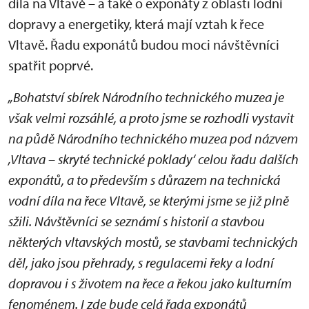
díla na Vltavě – a také o exponáty z oblasti lodní
dopravy a energetiky, která mají vztah k řece
Vltavě. Řadu exponátů budou moci návštěvníci
spatřit poprvé.
„Bohatství sbírek Národního technického muzea je
však velmi rozsáhlé, a proto jsme se rozhodli vystavit
na půdě Národního technického muzea pod názvem
‚Vltava – skryté technické poklady‘ celou řadu dalších
exponátů, a to především s důrazem na technická
vodní díla na řece Vltavě, se kterými jsme se již plně
sžili. Návštěvníci se seznámí s historií a stavbou
některých vltavských mostů, se stavbami technických
děl, jako jsou přehrady, s regulacemi řeky a lodní
dopravou i s životem na řece a řekou jako kulturním
fenoménem. I zde bude celá řada exponátů