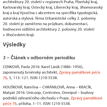
architektury 20. století v regionech Praha, Plzeňský kraj,
Karlovarský kraj, Ústecký kraj, Liberecký kraj, Jihomoravský
kraj a kraj Vysočina s akcentem na specifika typologická,
autorská a stylová. Téma Urbanistické celky 2. poloviny
20. století je zaměřeno na průzkum, dokumentaci,
hodnocení sídlištní architektury 2. poloviny 20. století
v Jihočeském kraji.
Výsledky
J – Článek v odborném periodiku
CENKOVÁ, Pavla 2016: Karel Láník (1886–1956),
zapomenutý brněnský architekt,
Zprávy památkové péče
76
, 5, 113–121. ISSN 1210-5538.
HOUŠKOVÁ, Kateřina – CHRÁNILOVÁ, Anna – KRACÍK,
Matyáš 2016: Unicoop, Centrotex, Omnipol – budovy
podniků zahraničního obchodu v Praze,
Zprávy památkové
péče 76
, příloha, 1–11. ISSN 1210-5538.