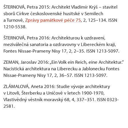
ŠTERNOVÁ, Petra 2015: Architekt Vladimír Krýš – stavitel
sborů Církve československé husitské v Semilech
a Turnově,
Zprávy památkové péče 75
, 2, 125–134. ISSN
1210-5538.
ŠTERNOVÁ, Petra 2016: Architekturou k uzdravení,
meziválečná sanatoria a ozdravovny v Libereckém kraji,
Fontes Nissae-Prameny Nisy 17, 2, 2–35. ISSN 1213-5097.
ZEMAN, Jaroslav 2016: „Ein Volk ein Reich, eine Architektur.“
Nacistická architektura na Liberecku a Jablonecku Fontes
Nissae-Prameny Nisy 17, 2, 36–57. ISSN 1213-5097.
ZLÁMALOVÁ, Aneta 2016: Studie vývoje architektury
v Litovli, Šterberku a Uničově v letech 1900-1970,
Vlastivědný věstník moravský 68, 4, 337–351. ISSN 0323-
2581.