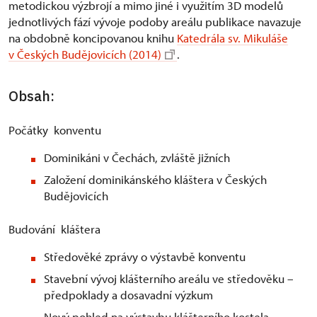
metodickou výzbrojí a mimo jiné i využitím 3D modelů
jednotlivých fází vývoje podoby areálu publikace navazuje
na obdobně koncipovanou knihu
Katedrála sv. Mikuláše
v Českých Budějovicích (2014)
.
Obsah:
Počátky konventu
Dominikáni v Čechách, zvláště jižních
Založení dominikánského kláštera v Českých
Budějovicích
Budování kláštera
Středověké zprávy o výstavbě konventu
Stavební vývoj klášterního areálu ve středověku –
předpoklady a dosavadní výzkum
Nový pohled na výstavbu klášterního kostela