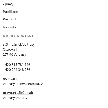
Zprávy
Publikace
Pro média
Kontakty
RYCHLÝ KONTAKT
státní zámek Veltrusy
Ostrov 59
277 46 Veltrusy
+420 315 781 146
+420 724 348 776
rezervace:
veltrusy.rezervace@npu.cz
provozní záležitosti:
veltrusy@npu.cz