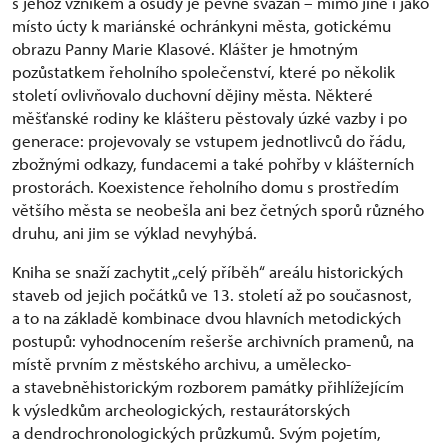
s jehož vznikem a osudy je pevně svázán – mimo jiné i jako
místo úcty k mariánské ochránkyni města, gotickému
obrazu Panny Marie Klasové. Klášter je hmotným
pozůstatkem řeholního společenství, které po několik
století ovlivňovalo duchovní dějiny města. Některé
měšťanské rodiny ke klášteru pěstovaly úzké vazby i po
generace: projevovaly se vstupem jednotlivců do řádu,
zbožnými odkazy, fundacemi a také pohřby v klášterních
prostorách. Koexistence řeholního domu s prostředím
většího města se neobešla ani bez četných sporů různého
druhu, ani jim se výklad nevyhýbá.
Kniha se snaží zachytit „celý příběh“ areálu historických
staveb od jejich počátků ve 13. století až po současnost,
a to na základě kombinace dvou hlavních metodických
postupů: vyhodnocením rešerše archivních pramenů, na
místě prvním z městského archivu, a umělecko-
a stavebněhistorickým rozborem památky přihlížejícím
k výsledkům archeologických, restaurátorských
a dendrochronologických průzkumů. Svým pojetím,