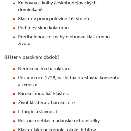
Knihovna a knihy českobudějovických
dominikánů
Klášter v první polovině 16. století
Pod městskou kolaturou
Předbělohorské snahy o obnovu klášterního
života
Klášter v barokním období
Nedokončená barokizace
Požár v roce 1728, následná přestavba konventu
a zvonice
Barokní mobiliář kláštera
Život kláštera v barokní éře
Liturgie a slavnosti
Rostoucí věhlas mariánské ochranitelky
Klášter jako nekropole, okolní hřbitov