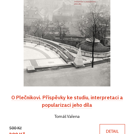
O Plečnikovi. Příspěvky ke studiu, interpretaci a
popularizaci jeho díla
Tomáš Valena
500 Kč
DETAIL