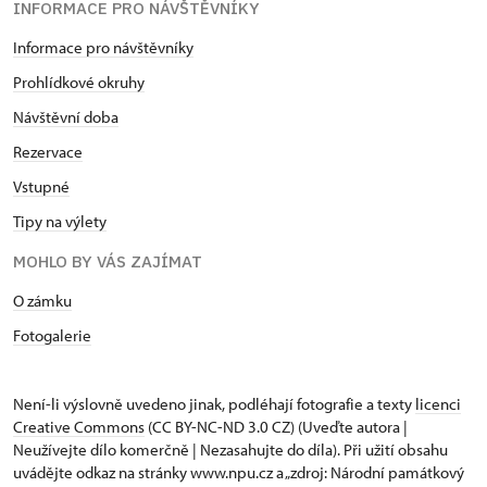
INFORMACE PRO NÁVŠTĚVNÍKY
Informace pro návštěvníky
Prohlídkové okruhy
Návštěvní doba
Rezervace
Vstupné
Tipy na výlety
MOHLO BY VÁS ZAJÍMAT
O zámku
Fotogalerie
Není-li výslovně uvedeno jinak, podléhají fotografie a texty
licenci
Creative Commons
(CC BY-NC-ND 3.0 CZ) (Uveďte autora |
Neužívejte dílo komerčně | Nezasahujte do díla). Při užití obsahu
uvádějte odkaz na stránky www.npu.cz a „zdroj: Národní památkový