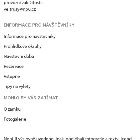
provozní záležitosti:
veltrusy@npu.cz
INFORMACE PRO NÁVŠTĚVNÍKY
Informace pro návštěvníky
Prohlídkové okruhy
Návštěvní doba
Rezervace
Vstupné
Tipy na výlety
MOHLO BY VÁS ZAJÍMAT
O zámku
Fotogalerie
Není-li výslovně uvedeno jinak, podléhají fotografie a texty
licenci