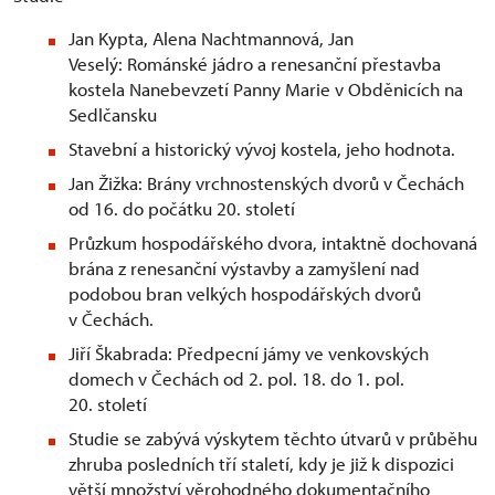
Jan Kypta, Alena Nachtmannová, Jan
Veselý: Románské jádro a renesanční přestavba
kostela Nanebevzetí Panny Marie v Obděnicích na
Sedlčansku
Stavební a historický vývoj kostela, jeho hodnota.
Jan Žižka: Brány vrchnostenských dvorů v Čechách
od 16. do počátku 20. století
Průzkum hospodářského dvora, intaktně dochovaná
brána z renesanční výstavby a zamyšlení nad
podobou bran velkých hospodářských dvorů
v Čechách.
Jiří Škabrada: Předpecní jámy ve venkovských
domech v Čechách od 2. pol. 18. do 1. pol.
20. století
Studie se zabývá výskytem těchto útvarů v průběhu
zhruba posledních tří staletí, kdy je již k dispozici
větší množství věrohodného dokumentačního