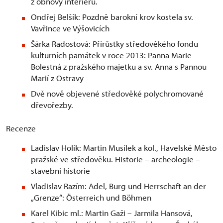
z obnovy interiéru.
Ondřej Belšík: Pozdně barokní krov kostela sv.
Vavřince ve Výšovicích
Šárka Radostová: Přírůstky středověkého fondu
kulturních památek v roce 2013: Panna Marie
Bolestná z pražského majetku a sv. Anna s Pannou
Marií z Ostravy
Dvě nově objevené středověké polychromované
dřevořezby.
Recenze
Ladislav Holík: Martin Musílek a kol., Havelské Město
pražské ve středověku. Historie – archeologie –
stavební historie
Vladislav Razím: Adel, Burg und Herrschaft an der
„Grenze“: Österreich und Böhmen
Karel Kibic ml.: Martin Gaži – Jarmila Hansová,