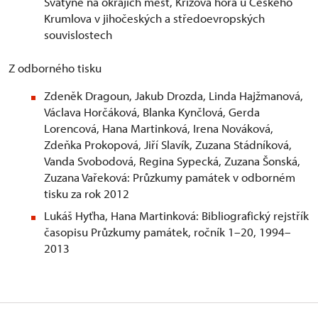
Svatyně na okrajích měst, Křížová hora u Českého
Krumlova v jihočeských a středoevropských
souvislostech
Z odborného tisku
Zdeněk Dragoun, Jakub Drozda, Linda Hajžmanová,
Václava Horčáková, Blanka Kynčlová, Gerda
Lorencová, Hana Martinková, Irena Nováková,
Zdeňka Prokopová, Jiří Slavík, Zuzana Stádníková,
Vanda Svobodová, Regina Sypecká, Zuzana Šonská,
Zuzana Vařeková: Průzkumy památek v odborném
tisku za rok 2012
Lukáš Hyťha, Hana Martinková: Bibliografický rejstřík
časopisu Průzkumy památek, ročník 1–20, 1994–
2013