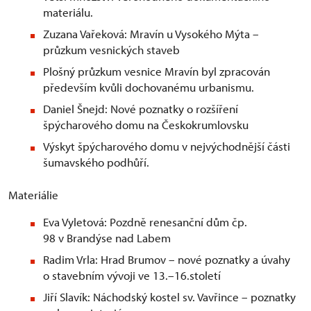
materiálu.
Zuzana Vařeková: Mravín u Vysokého Mýta –
průzkum vesnických staveb
Plošný průzkum vesnice Mravín byl zpracován
především kvůli dochovanému urbanismu.
Daniel Šnejd: Nové poznatky o rozšíření
špýcharového domu na Českokrumlovsku
Výskyt špýcharového domu v nejvýchodnější části
šumavského podhůří.
Materiálie
Eva Vyletová: Pozdně renesanční dům čp.
98 v Brandýse nad Labem
Radim Vrla: Hrad Brumov – nové poznatky a úvahy
o stavebním vývoji ve 13.–16.století
Jiří Slavík: Náchodský kostel sv. Vavřince – poznatky