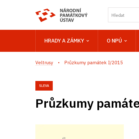
HRADY A ZÁMKY
O NPÚ
Veltrusy
Průzkumy památek I/2015
SLEVA
Průzkumy památe