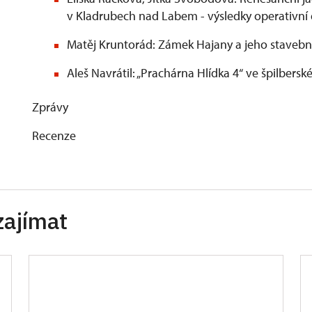
v Kladrubech nad Labem - výsledky operativn
Matěj Kruntorád: Zámek Hajany a jeho stavebn
Aleš Navrátil: „Prachárna Hlídka 4“ ve špilbers
Zprávy
Recenze
zajímat