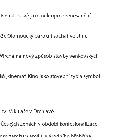
 v Neustupově jako nekropole renesanční
2). Olomoucký barokní sochař ve stínu
a Wircha na nový způsob stavby venkovských
ká „kinema“. Kino jako stavební typ a symbol
 sv. Mikuláše v Drchlavě
v Českých zemích v období konfesionalizace
jádro zámku v areálu Národního hřebčína