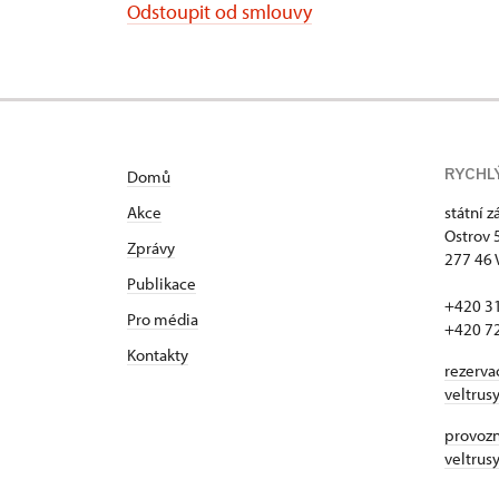
Odstoupit od smlouvy
RYCHL
Domů
Akce
státní 
Ostrov 
Zprávy
277 46 
Publikace
+420 3
Pro média
+420 7
Kontakty
rezerva
veltrus
provozní
veltrus