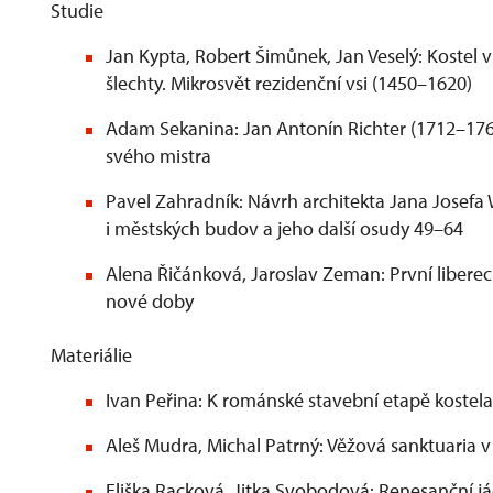
Studie
Jan Kypta, Robert Šimůnek, Jan Veselý: Kostel
šlechty. Mikrosvět rezidenční vsi (1450–1620)
Adam Sekanina: Jan Antonín Richter (1712–176
svého mistra
Pavel Zahradník: Návrh architekta Jana Josef
i městských budov a jeho další osudy 49–64
Alena Řičánková, Jaroslav Zeman: První liberec
nové doby
Materiálie
Ivan Peřina: K románské stavební etapě kostela
Aleš Mudra, Michal Patrný: Věžová sanktuaria 
Eliška Racková, Jitka Svobodová: Renesanční 