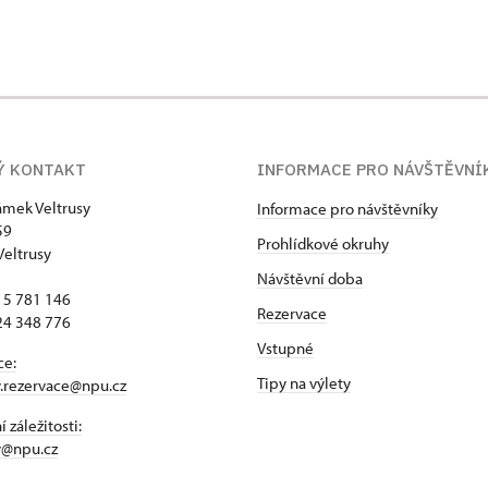
Ý KONTAKT
INFORMACE PRO NÁVŠTĚVNÍ
zámek Veltrusy
Informace pro návštěvníky
59
Prohlídkové okruhy
Veltrusy
Návštěvní doba
15 781 146
Rezervace
24 348 776
Vstupné
ce:
Tipy na výlety
y.rezervace@npu.cz
 záležitosti:
y@npu.cz