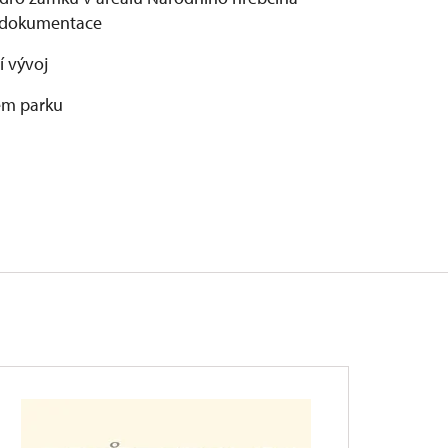
í dokumentace
í vývoj
kém parku