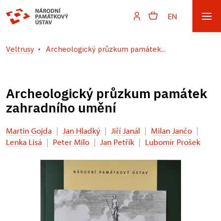
EN
Veltrusy
Archeologický průzkum památek...
Archeologický průzkum památek
zahradního umění
Martin Gojda
|
Jan Hladký
|
Jiří Janál
|
Milan Jančo
|
Lenka Lisá
|
Peter Milo
|
Jan Petřík
|
Lubomír Prošek