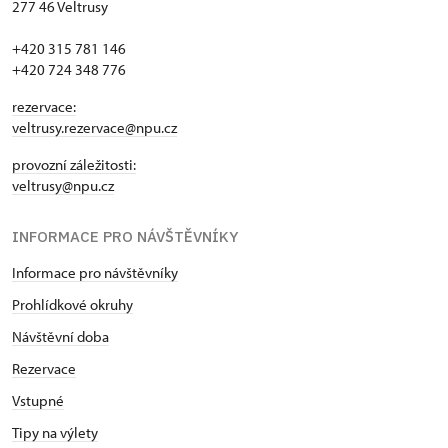
277 46 Veltrusy
+420 315 781 146
+420 724 348 776
rezervace:
veltrusy.rezervace@npu.cz
provozní záležitosti:
veltrusy@npu.cz
INFORMACE PRO NÁVŠTĚVNÍKY
Informace pro návštěvníky
Prohlídkové okruhy
Návštěvní doba
Rezervace
Vstupné
Tipy na výlety