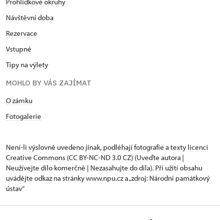
Prohlídkové okruhy
Návštěvní doba
Rezervace
Vstupné
Tipy na výlety
MOHLO BY VÁS ZAJÍMAT
O zámku
Fotogalerie
Není-li výslovně uvedeno jinak, podléhají fotografie a texty
licenci
Creative Commons
(CC BY-NC-ND 3.0 CZ) (Uveďte autora |
Neužívejte dílo komerčně | Nezasahujte do díla). Při užití obsahu
uvádějte odkaz na stránky www.npu.cz a „zdroj: Národní památkový
ústav“