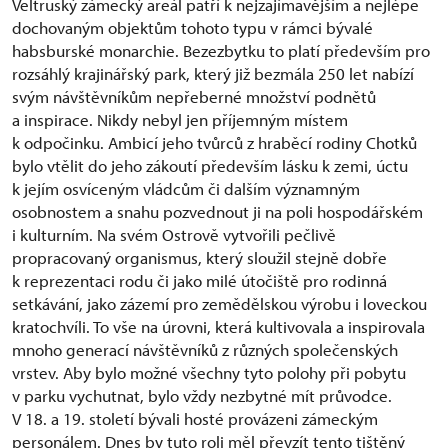
Veltruský zámecký areál patří k nejzajímavějším a nejlépe
dochovaným objektům tohoto typu v rámci bývalé
habsburské monarchie. Bezezbytku to platí především pro
rozsáhlý krajinářský park, který již bezmála 250 let nabízí
svým návštěvníkům nepřeberné množství podnětů
a inspirace. Nikdy nebyl jen příjemným místem
k odpočinku. Ambicí jeho tvůrců z hraběcí rodiny Chotků
bylo vtělit do jeho zákoutí především lásku k zemi, úctu
k jejím osvíceným vládcům či dalším významným
osobnostem a snahu pozvednout ji na poli hospodářském
i kulturním. Na svém Ostrově vytvořili pečlivě
propracovaný organismus, který sloužil stejně dobře
k reprezentaci rodu či jako milé útočiště pro rodinná
setkávání, jako zázemí pro zemědělskou výrobu i loveckou
kratochvíli. To vše na úrovni, která kultivovala a inspirovala
mnoho generací návštěvníků z různých společenských
vrstev. Aby bylo možné všechny tyto polohy při pobytu
v parku vychutnat, bylo vždy nezbytné mít průvodce.
V 18. a 19. století bývali hosté provázeni zámeckým
personálem. Dnes by tuto roli měl převzít tento tištěný