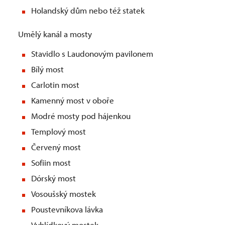
Holandský dům nebo též statek
Umělý kanál a mosty
Stavidlo s Laudonovým pavilonem
Bílý most
Carlotin most
Kamenný most v oboře
Modré mosty pod hájenkou
Templový most
Červený most
Sofiin most
Dórský most
Vosoušský mostek
Poustevníkova lávka
Vyhlídkový mostek