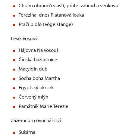
Chrám obránců vlasti, přátel zahrad a venkova
Terezina, dnes Platanová louka
Ptačí bidlo (Vögelstange)
Lesík Vosouš
Hájovna Na Vosouši
Čínská bažantnice
Matyldin dub
Socha boha Martha
Egyptský okrsek
Červený mlýn
Památník Marie Terezie
Zázemí pro ovocnářství
Sušárna