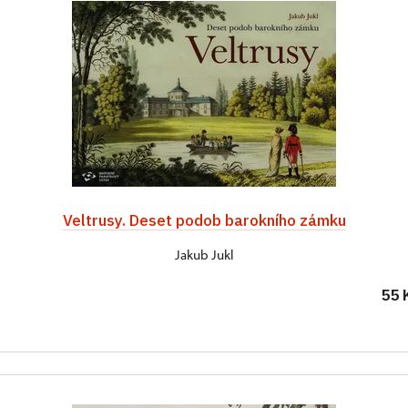
Veltrusy. Deset podob barokního zámku
Jakub Jukl
55 