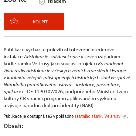
skladem
KOUPIT
Publikace vychází u příležitosti otevření interiérové
instalace
Aristokracie: začátek konce
v severozápadním
křídle zámku Veltrusy jako součást projektu
Každodenní
život a vliv aristokracie v českých zemích a ve střední Evropě
v kontextu veřejně zpřístupněných historických sídel ve správě
Národního památkového ústavu – instalace, prezentace,
aplikace
č. DF 11P010W026, podpořeného Ministerstvem
kultury ČR v rámci programu aplikovaného výzkumu
a vývoje národní a kulturní identity (NAKI).
Publikace je dostupná též v pokladně
státního zámku Veltrusy
.
Obsah: