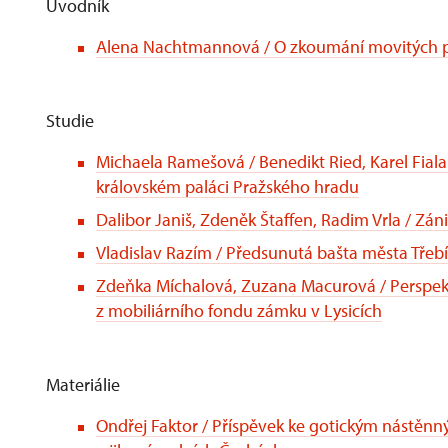
Úvodník
Alena Nachtmannová / O zkoumání movitých p
Studie
Michaela Ramešová / Benedikt Ried, Karel Fial
královském paláci Pražského hradu
Dalibor Janiš, Zdeněk Štaffen, Radim Vrla / Zá
Vladislav Razím / Předsunutá bašta města Třebí
Zdeňka Míchalová, Zuzana Macurová / Perspekt
z mobiliárního fondu zámku v Lysicích
Materiálie
Ondřej Faktor / Příspěvek ke gotickým nástě