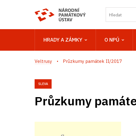
HRADY A ZÁMKY
O NPÚ
Veltrusy
Průzkumy památek II/2017
SLEVA
Průzkumy památe