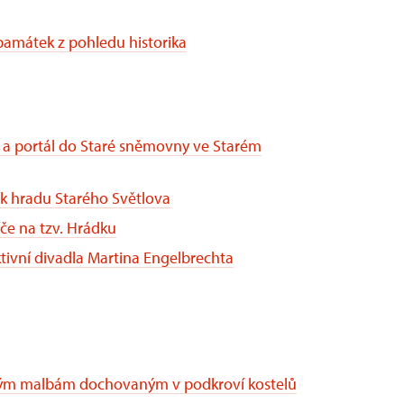
amátek z pohledu historika
a a portál do Staré sněmovny ve Starém
nik hradu Starého Světlova
če na tzv. Hrádku
ivní divadla Martina Engelbrechta
nným malbám dochovaným v podkroví kostelů