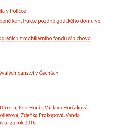
la v Poličce
oubené konstrukce pozdně gotického domu ve
ografiích z mobiliárního fondu Mnichovo
ývalých panství v Čechách
Drozda, Petr Horák, Václava Horčáková,
Mollerová, Zdeňka Prokopová, Vanda
sku za rok 2016